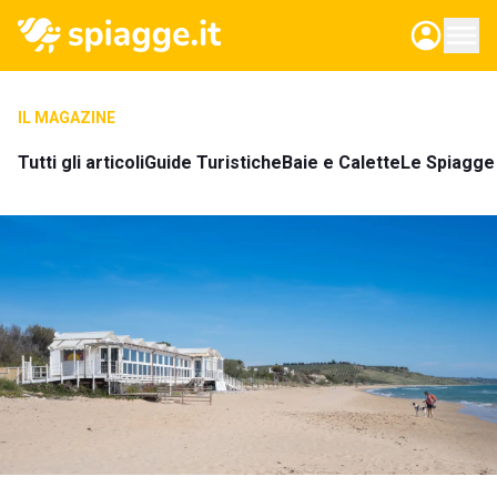
IL MAGAZINE
Tutti gli articoli
Guide Turistiche
Baie e Calette
Le Spiagge 