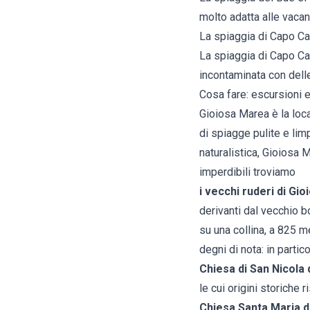
molto adatta alle vaca
La spiaggia di Capo Ca
La spiaggia di Capo Cal
incontaminata con delle
Cosa fare: escursioni e
Gioiosa Marea è la loca
di spiagge pulite e li
naturalistica, Gioiosa M
imperdibili troviamo
i vecchi ruderi di Gio
derivanti dal vecchio b
su una collina, a 825 me
degni di nota: in partico
Chiesa di San Nicola d
le cui origini storiche r
Chiesa Santa Maria d