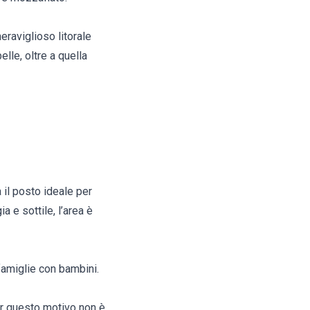
eraviglioso litorale
lle, oltre a quella
 il posto ideale per
a e sottile, l’area è
 famiglie con bambini.
er questo motivo non è