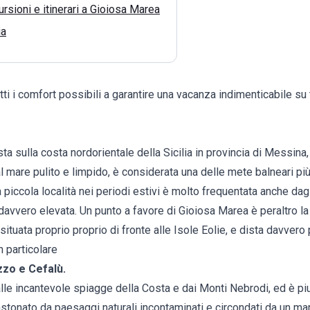
rsioni e itinerari a Gioiosa Marea
ia
ti i comfort possibili a garantire una vacanza indimenticabile su tut
sta sulla costa nordorientale della Sicilia in provincia di Messina
l mare pulito e limpido, è considerata una delle mete balneari più 
a piccola località nei periodi estivi è molto frequentata anche dagl
 è davvero elevata. Un punto a favore di Gioiosa Marea è peraltro l
è situata proprio proprio di fronte alle Isole Eolie, e dista davvero
in particolare
zzo e Cefalù.
alle incantevole spiagge della Costa e dai Monti Nebrodi, ed è piut
ncastonato da paesaggi naturali incontaminati e circondati da un m