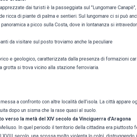
ù apprezzate dai turisti è la passeggiata sul "Lungomare Canapè",
de ricca di piante di palma e sentieri. Sul lungomare ci si può a
a panoramica a picco sulla Costa, dove in lontananza si intravedo
ssanti da visitare sul posto troviamo anche la peculiare
orico e geologico, caratterizzata dalla presenza di formazioni ca
La grotta si trova vicino alla stazione ferroviaria.
 messa a confronto con altre località dell’isola. La città appare
ruita dopo un sisma che la rase quasi al suolo.
ato verso la metà del XIV secolo da Vinciguerra d’Aragona
eliuso. In quel periodo il territorio della cittadina era piuttosto 
il XVIII secolo, una scossa molto violenta lo colpì, distruggendo 