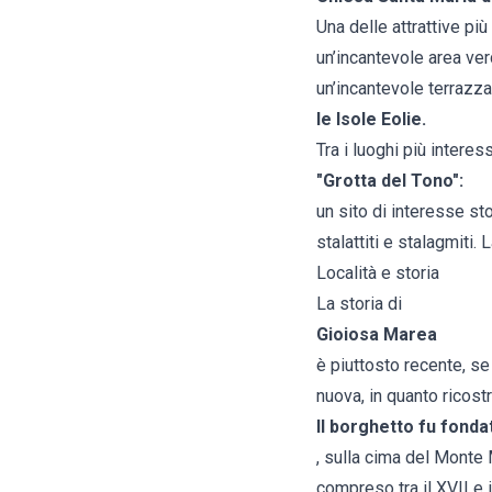
Una delle attrattive pi
un’incantevole area ver
un’incantevole terrazz
le Isole Eolie.
Tra i luoghi più intere
"Grotta del Tono":
un sito di interesse st
stalattiti e stalagmiti. 
Località e storia
La storia di
Gioiosa Marea
è piuttosto recente, se
nuova, in quanto ricost
Il borghetto fu fond
, sulla cima del Monte M
compreso tra il XVII e 