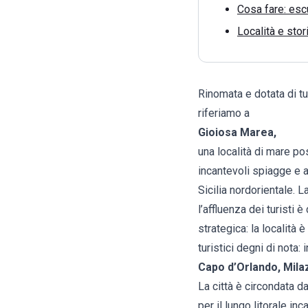
Cosa fare: escu
Località e stor
Rinomata e dotata di tut
riferiamo a
Gioiosa Marea
,
una località di mare po
incantevoli spiagge e a
Sicilia nordorientale. L
l’affluenza dei turisti
strategica: la località 
turistici degni di nota: 
Capo d’Orlando, Mila
La città è circondata d
per il lungo litorale i