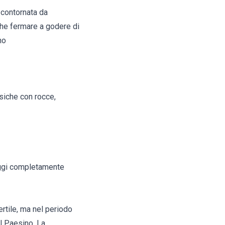
 contornata da
nche fermare a godere di
no
rsiche con rocce,
 oggi completamente
fertile, ma nel periodo
il Paesino. La