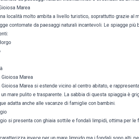
 Gioiosa Marea
 località molto ambita a livello turistico, soprattutto grazie al m
gge contornate da paesaggi naturali incantevoli. Le spiagge più be
nti:
 Borgo
o
và
di Gioiosa Marea
i Gioiosa Marea si estende vicino al centro abitato, e rappresenta
i un mare pulito e trasparente. La sabbia di questa spiaggia è grigi
ue adatta anche alle vacanze di famiglie con bambini.
rgio
gio si presenta con ghiaia sottile e fondali limpidi, ottima per le
caratterizza invece per un mare limpido ma i fondali sono alti, p