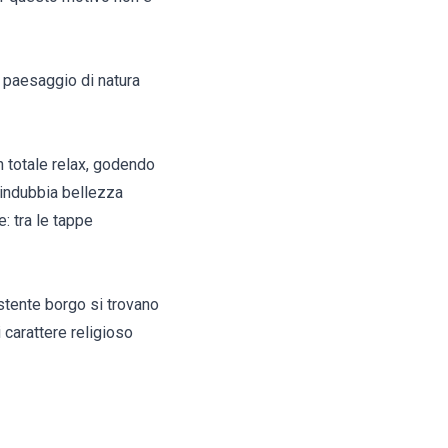
n paesaggio di natura
n totale relax, godendo
 indubbia bellezza
e: tra le tappe
istente borgo si trovano
i carattere religioso