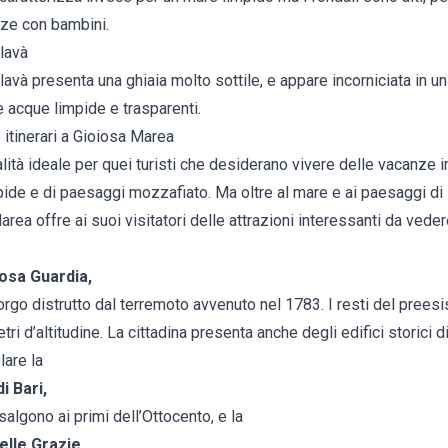
nze con bambini.
lavà
avà presenta una ghiaia molto sottile, e appare incorniciata in u
 acque limpide e trasparenti.
 itinerari a Gioiosa Marea
lità ideale per quei turisti che desiderano vivere delle vacanze i
mpide e di paesaggi mozzafiato. Ma oltre al mare e ai paesaggi di
area offre ai suoi visitatori delle attrazioni interessanti da veder
iosa Guardia,
orgo distrutto dal terremoto avvenuto nel 1783. I resti del prees
tri d’altitudine. La cittadina presenta anche degli edifici storici d
lare la
i Bari,
isalgono ai primi dell’Ottocento, e la
elle Grazie.