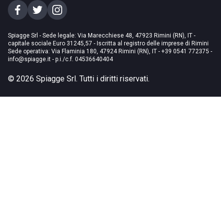
Spiagge Srl - Sede legale: Via Marecchiese 48, 47923 Rimini (RN), IT -
capitale sociale Euro 31245,57 - Iscritta al registro delle imprese di Rimini
Sede operativa: Via Flaminia 180, 47924 Rimini (RN), IT
-
+39 0541 772375
-
info@spiagge.it
- p.i./c.f. 04536640404
©
2026
Spiagge Srl. Tutti i diritti riservati.