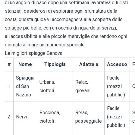
di un angolo di pace dopo una settimana lavorativa o turisti
stanziali desiderosi di esplorare ogni sfumatura della
costa, questa guida vi accompagnerà alla scoperta delle
spiagge più belle, con un occhio di riguardo ai servizi,
all'accessibilità e alle piccole meraviglie che rendono ogni
giornata al mare un momento speciale.
Le migliori spiagge Genova
#
Nome
Tipologia
Adatta a
Accesso
F
Spiaggia
Facile
Urbana,
Relax,
1
di San
(mezzi
C
ciottoli
giovani
Nazaro
pubblici)
Facile
Rocciosa,
Relax,
S
2
Nervi
(mezzi
ciottoli
passeggiate
c
pubblici)