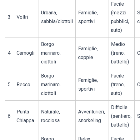
Facile
Urbana,
Famiglie,
(mezzi
S
3
Voltri
sabbia/ciottoli
sportivi
pubblici,
c
auto)
Borgo
Medio
Famiglie,
4
Camogli
marinaro,
(treno,
C
coppie
ciottoli
battello)
Borgo
Facile
Famiglie,
5
Recco
marinaro,
(treno,
C
sportivi
ciottoli
auto)
Difficile
Punta
Naturale,
Avventurieri,
6
(sentiero,
S
Chiappa
rocciosa
snorkeling
battello)
Borgo
Relax,
Facile