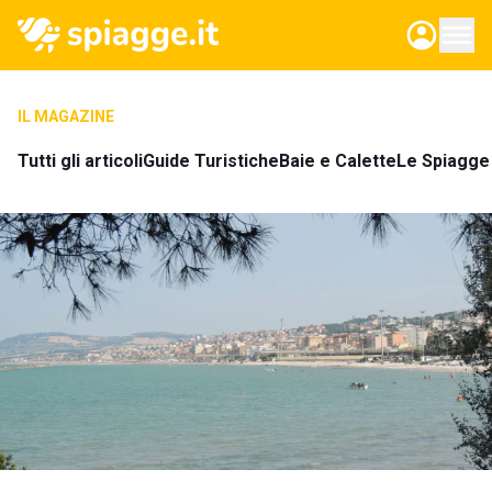
IL MAGAZINE
Tutti gli articoli
Guide Turistiche
Baie e Calette
Le Spiagge 