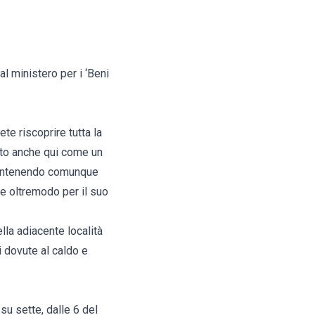
l ministero per i ‘Beni
te riscoprire tutta la
erato anche qui come un
 mantenendo comunque
ere oltremodo per il suo
lla adiacente località
 dovute al caldo e
u sette, dalle 6 del