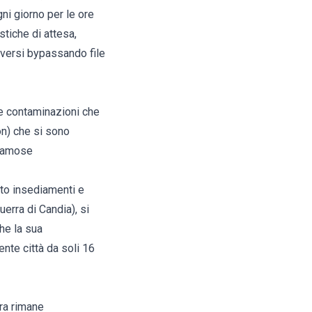
ni giorno per le ore
tiche di attesa,
oversi bypassando file
me contaminazioni che
on) che si sono
 famose
ato insediamenti e
uerra di Candia), si
he la sua
nte città da soli 16
ora rimane