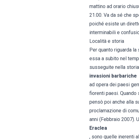
mattino ad orario chius
21.00. Va da sé che spo
poiché esiste un dirett
interminabili e confusi
Località e storia
Per quanto riguarda la
essa a subito nel tempo
susseguite nella stori
invasioni barbariche
ad opera dei paesi germ
fiorenti paesi. Quando s
pensò poi anche alla su
proclamazione di comun
anni (Febbraio 2007). 
Eraclea
, sono quelle inerenti a