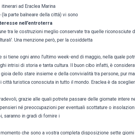
 itinerari ad Eraclea Marina
(la parte balneare della città) vi sono
nteresse nell’entroterra
e tra le costruzioni meglio conservate tra quelle riconosciute da
Culturali’. Una menzione però, per la cosiddetta
 si tiene ogni anno l’ultimo week-end di maggio, nella quale potre
ghi intrisi di storia e tanta cultura. Il buon cibo infatti, è consid
 gioia dello stare insieme e della convivialità tra persone, pur
i città turistica conosciuta in tutto il mondo. Eraclea è da scegli
adevoli, grazie alle quali potrete passare delle giornate intere ne
pensieri né preoccupazioni per eventuali scottature o insolazioni
oi, saranno in gradi di fornire i
l momento che sono a vostra completa disposizione sette giorni s