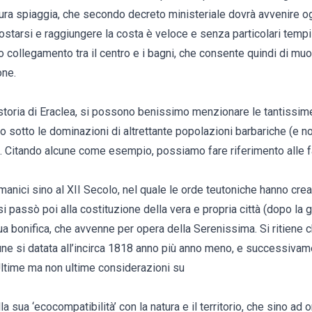
ura spiaggia, che secondo decreto ministeriale dovrà avvenire og
starsi e raggiungere la costa è veloce e senza particolari tempis
o collegamento tra il centro e i bagni, che consente quindi di mu
one.
 storia di Eraclea, si possono benissimo menzionare le tantissi
 sotto le dominazioni di altrettante popolazioni barbariche (e n
a. Citando alcune come esempio, possiamo fare riferimento alle
anici sino al XII Secolo, nel quale le orde teutoniche hanno cre
i passò poi alla costituzione della vera e propria città (dopo la g
a bonifica, che avvenne per opera della Serenissima. Si ritiene c
e si datata all’incirca 1818 anno più anno meno, e successivame
Ultime ma non ultime considerazioni su
lla sua ‘ecocompatibilità’ con la natura e il territorio, che sino ad 