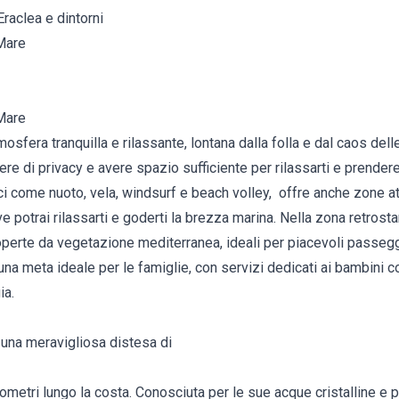
Eraclea e dintorni
 Mare
 Mare
osfera tranquilla e rilassante, lontana dalla folla e dal caos dell
re di privacy e avere spazio sufficiente per rilassarti e prendere 
ici come nuoto, vela, windsurf e beach volley, offre anche zone a
ve potrai rilassarti e goderti la brezza marina. Nella zona retrost
operte da vegetazione mediterranea, ideali per piacevoli passegg
una meta ideale per le famiglie, con servizi dedicati ai bambini 
ia.
 una meravigliosa distesa di
ometri lungo la costa. Conosciuta per le sue acque cristalline e 