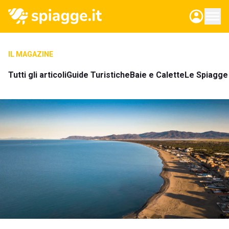
IL MAGAZINE
Tutti gli articoli
Guide Turistiche
Baie e Calette
Le Spiagge 