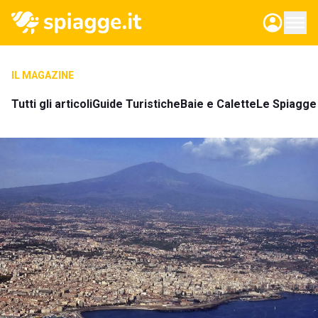
IL MAGAZINE
Tutti gli articoli
Guide Turistiche
Baie e Calette
Le Spiagge 