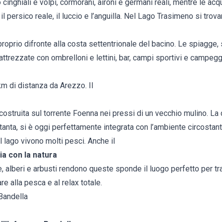
o cinghiali e volpi, cormorani, aironi e germani reali, mentre le a
l persico reale, il luccio e l’anguilla. Nel Lago Trasimeno si trov
a proprio difronte alla costa settentrionale del bacino. Le spiagge
 attrezzate con ombrelloni e lettini, bar, campi sportivi e campegg
km di distanza da Arezzo. Il
a costruita sul torrente Foenna nei pressi di un vecchio mulino. La d
tanta, si è oggi perfettamente integrata con l’ambiente circosta
l lago vivono molti pesci. Anche il
a con la natura
e, alberi e arbusti rendono queste sponde il luogo perfetto per tr
re alla pesca e al relax totale.
 Bandella