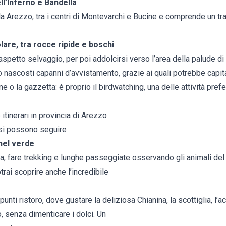
ll’Inferno e Bandella
da Arezzo, tra i centri di Montevarchi e Bucine e comprende un tra
are, tra rocce ripide e boschi
aspetto selvaggio, per poi addolcirsi verso l’area della palude di
nascosti capanni d’avvistamento, grazie ai quali potrebbe capitar
ne o la gazzetta: è proprio il birdwatching, una delle attività prefe
itinerari in provincia di Arezzo
 si possono seguire
nel verde
erta, fare trekking e lunghe passeggiate osservando gli animali del 
otrai scoprire anche l’incredibile
 punti ristoro, dove gustare la deliziosa Chianina, la scottiglia, l’acq
, senza dimenticare i dolci. Un