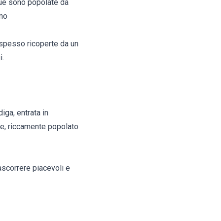
cque sono popolate da
ano
, spesso ricoperte da un
i.
iga, entrata in
nte, riccamente popolato
ascorrere piacevoli e