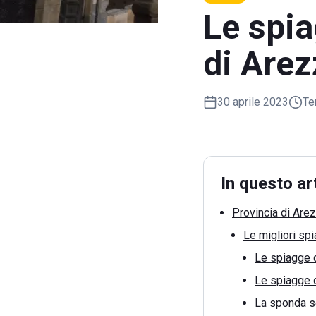
Le spia
di Are
30 aprile 2023
Te
In questo ar
Provincia di Arez
Le migliori sp
Le spiagge 
Le spiagge d
La sponda s