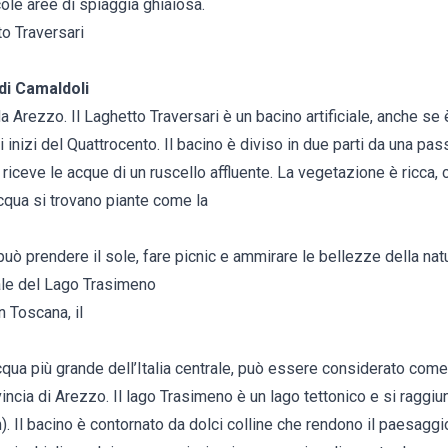
ole aree di spiaggia ghiaiosa.
o Traversari
di Camaldoli
da Arezzo. Il Laghetto Traversari è un bacino artificiale, anche se
li inizi del Quattrocento. Il bacino è diviso in due parti da una pas
e riceve le acque di un ruscello affluente. La vegetazione è ricca,
 acqua si trovano piante come la
uò prendere il sole, fare picnic e ammirare le bellezze della natu
ale del Lago Trasimeno
n Toscana, il
acqua più grande dell’Italia centrale, può essere considerato com
vincia di Arezzo. Il lago Trasimeno è un lago tettonico e si raggi
). Il bacino è contornato da dolci colline che rendono il paesagg