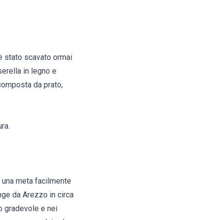
 è stato scavato ormai
serella in legno e
 composta da prato,
ra.
e una meta facilmente
unge da Arezzo in circa
io gradevole e nei