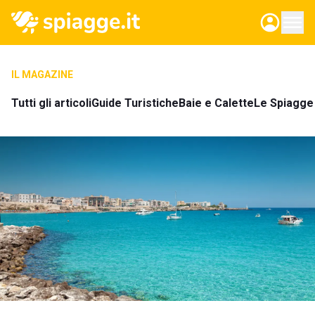
IL MAGAZINE
Tutti gli articoli
Guide Turistiche
Baie e Calette
Le Spiagge 