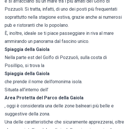
e si affacciano su un mare tra i più amati del Golfo di
Pozzuoli. Si tratta, infatti, di uno dei posti più frequentati
soprattutto nella stagione estiva, grazie anche ai numerosi
pub e ristoranti che lo popolano.
È, inoltre, ideale se ti piace passeggiare in riva al mare
ammirando un panorama dal fascino unico.
Spiaggia della Gaiola
Nella parte est del Golfo di Pozzuoli, sulla costa di
Posillipo, si trova la
Spiaggia della Gaiola
che prende il nome dell’omonima isola.
Situata all’interno dell’
Area Protetta del Parco della Gaiola
, oggi è considerata una delle zone balneari più belle e
suggestive della zona.
Una delle caratteristiche che sicuramente apprezzerai, oltre