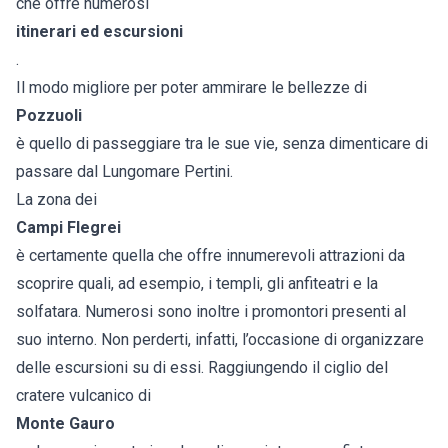
che offre numerosi
itinerari ed escursioni
.
Il modo migliore per poter ammirare le bellezze di
Pozzuoli
è quello di passeggiare tra le sue vie, senza dimenticare di
passare dal Lungomare Pertini.
La zona dei
Campi Flegrei
è certamente quella che offre innumerevoli attrazioni da
scoprire quali, ad esempio, i templi, gli anfiteatri e la
solfatara. Numerosi sono inoltre i promontori presenti al
suo interno. Non perderti, infatti, l’occasione di organizzare
delle escursioni su di essi. Raggiungendo il ciglio del
cratere vulcanico di
Monte Gauro