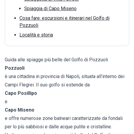
Spiaggia di Capo Miseno
Cosa fare: escursioni e itinerari nel Golfo di
Pozzuoli
Località e storia
Guida alle spiagge più belle del Golfo di Pozzuoli
Pozzuoli
è una cittadina in provincia di Napoli, situata all’interno dei
Campi Flegrei. Il suo golfo si estende da
Capo Posillipo
e
Capo Miseno
e offre numerose zone balneari caratterizzate da fondali
per lo più sabbiosi e dalle acque pulite e cristalline.