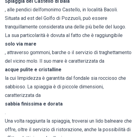
Spiaggia del Castello di Baia
, alle pendici dell’omonimo Castello, in località Bacoli.
Situata ad est del Golfo di Pozzuoli, può essere
tranquillamente considerata una delle più belle del luogo.
La sua particolarità è dovuta al fatto che è raggiungibile
solo via mare
, attraverso gommoni, barche o il servizio di traghettamento
del vicino molo. Il suo mare è caratterizzata da
acque pulite e cristalline
la cui limpidezza è garantita dal fondale sia roccioso che
sabbioso. La spiaggia è di piccole dimensioni,
caratterizzata da
sabbia finissima e dorata
.
Una volta raggiunta la spiaggia, troverai un lido balneare che
offre, oltre il servizio di ristorazione, anche la possibilità di