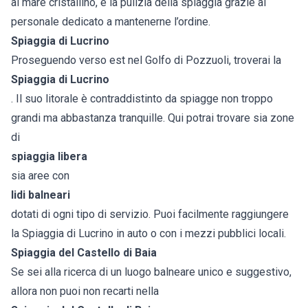
al mare cristallino, è la pulizia della spiaggia grazie al
personale dedicato a mantenerne l’ordine.
Spiaggia di Lucrino
Proseguendo verso est nel Golfo di Pozzuoli, troverai la
Spiaggia di Lucrino
. Il suo litorale è contraddistinto da spiagge non troppo
grandi ma abbastanza tranquille. Qui potrai trovare sia zone
di
spiaggia libera
sia aree con
lidi balneari
dotati di ogni tipo di servizio. Puoi facilmente raggiungere
la Spiaggia di Lucrino in auto o con i mezzi pubblici locali.
Spiaggia del Castello di Baia
Se sei alla ricerca di un luogo balneare unico e suggestivo,
allora non puoi non recarti nella