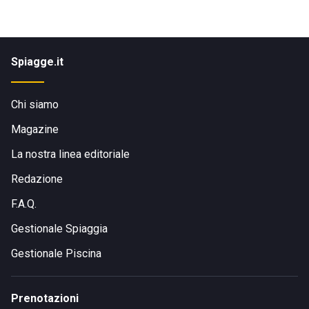
Spiagge.it
Chi siamo
Magazine
La nostra linea editoriale
Redazione
F.A.Q.
Gestionale Spiaggia
Gestionale Piscina
Prenotazioni