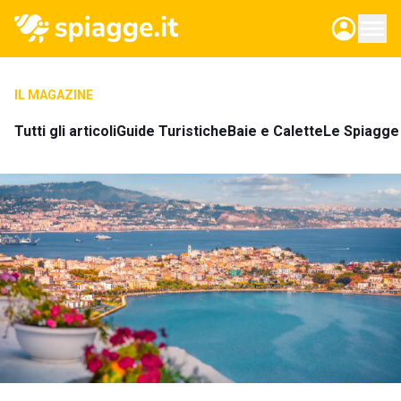
IL MAGAZINE
Tutti gli articoli
Guide Turistiche
Baie e Calette
Le Spiagge 