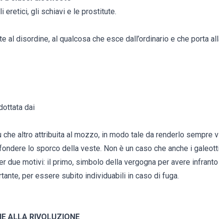
i eretici, gli schiavi e le prostitute.
e al disordine, al qualcosa che esce dall’ordinario e che porta al
dottata dai
iù che altro attribuita al mozzo, in modo tale da renderlo sempre vi
nfondere lo sporco della veste. Non è un caso che anche i galeott
r due motivi: il primo, simbolo della vergogna per avere infranto le
ante, per essere subito individuabili in caso di fuga.
E ALLA RIVOLUZIONE