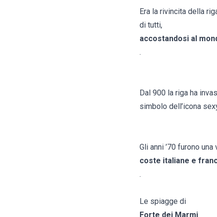
Era la rivincita della r
di tutti,
accostandosi al mond
.
Dal 900 la riga ha inva
simbolo dell’icona sexy
Gli anni ’70 furono una
coste italiane e fran
.
Le spiagge di
Forte dei Marmi