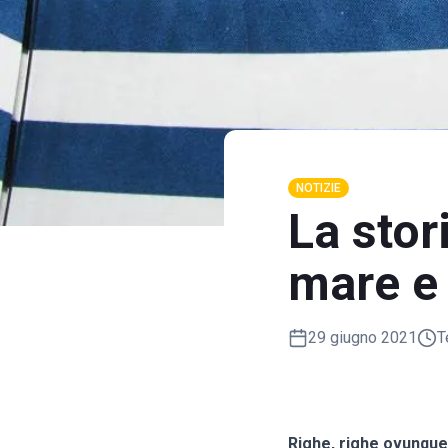
NOTIZIE
La stor
mare e 
29 giugno 2021
T
Righe, righe ovunque