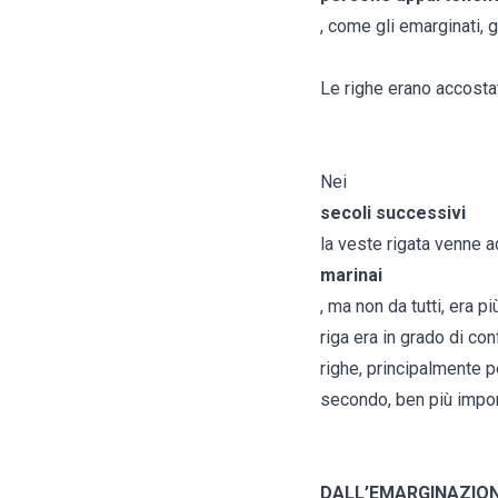
, come gli emarginati, gl
Le righe erano accostat
Nei
secoli successivi
la veste rigata venne a
marinai
, ma non da tutti, era p
riga era in grado di co
righe, principalmente pe
secondo, ben più import
DALL’EMARGINAZION