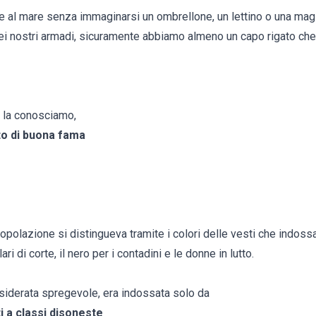
e al mare senza immaginarsi un ombrellone, un lettino o una magl
i nostri armadi, sicuramente abbiamo almeno un capo rigato che
e la conosciamo,
o di buona fama
popolazione si distingueva tramite i colori delle vesti che indossa
ullari di corte, il nero per i contadini e le donne in lutto.
nsiderata spregevole, era indossata solo da
 a classi disoneste