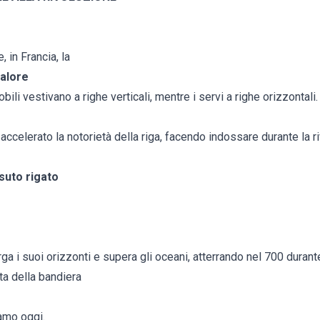
 in Francia, la
valore
nobili vestivano a righe verticali, mentre i servi a righe orizzontali.
a accelerato la notorietà della riga, facendo indossare durante la 
ssuto rigato
arga i suoi orizzonti e supera gli oceani, atterrando nel 700 duran
ta della bandiera
amo oggi.