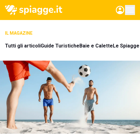
IL MAGAZINE
Tutti gli articoli
Guide Turistiche
Baie e Calette
Le Spiagge 