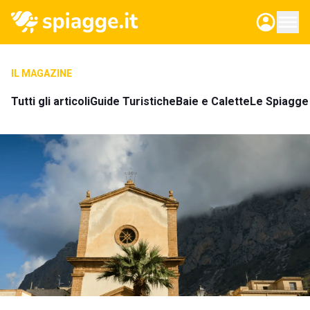
IL MAGAZINE
Tutti gli articoli
Guide Turistiche
Baie e Calette
Le Spiagge 