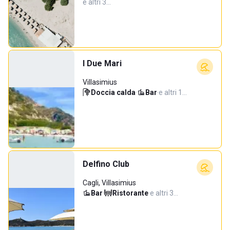
e altri 3…
I Due Mari
Villasimius
Doccia calda
·
Bar
·
e altri 1…
Delfino Club
Cagli, Villasimius
Bar
·
Ristorante
·
e altri 3…