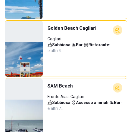
Golden Beach Cagliari
Cagliari
Sabbiosa
·
Bar
·
Ristorante
·
e altri 4…
SAM Beach
Fronte Aias, Cagliari
Sabbiosa
·
Accesso animali
·
Bar
·
e altri 7…