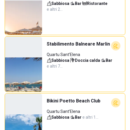
Sabbiosa
·
Bar
·
Ristorante
·
e altri 2…
Stabilimento Balneare Marlin
Quartu Sant'Elena
Sabbiosa
·
Doccia calda
·
Bar
·
e altri 7…
Bikini Poetto Beach Club
Quartu Sant'Elena
Sabbiosa
·
Bar
·
e altri 1…