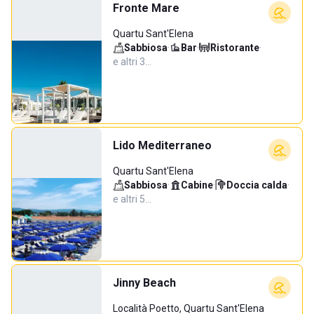
Fronte Mare
Quartu Sant'Elena
Sabbiosa
·
Bar
·
Ristorante
·
e altri 3…
Lido Mediterraneo
Quartu Sant'Elena
Sabbiosa
·
Cabine
·
Doccia calda
·
e altri 5…
Jinny Beach
Località Poetto, Quartu Sant'Elena