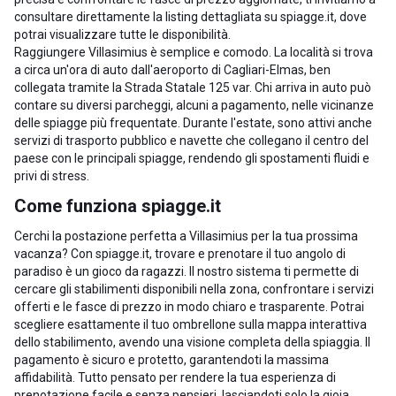
consultare direttamente la listing dettagliata su spiagge.it, dove
potrai visualizzare tutte le disponibilità.
Raggiungere Villasimius è semplice e comodo. La località si trova
a circa un'ora di auto dall'aeroporto di Cagliari-Elmas, ben
collegata tramite la Strada Statale 125 var. Chi arriva in auto può
contare su diversi parcheggi, alcuni a pagamento, nelle vicinanze
delle spiagge più frequentate. Durante l'estate, sono attivi anche
servizi di trasporto pubblico e navette che collegano il centro del
paese con le principali spiagge, rendendo gli spostamenti fluidi e
privi di stress.
Come funziona spiagge.it
Cerchi la postazione perfetta a Villasimius per la tua prossima
vacanza? Con spiagge.it, trovare e prenotare il tuo angolo di
paradiso è un gioco da ragazzi. Il nostro sistema ti permette di
cercare gli stabilimenti disponibili nella zona, confrontare i servizi
offerti e le fasce di prezzo in modo chiaro e trasparente. Potrai
scegliere esattamente il tuo ombrellone sulla mappa interattiva
dello stabilimento, avendo una visione completa della spiaggia. Il
pagamento è sicuro e protetto, garantendoti la massima
affidabilità. Tutto pensato per rendere la tua esperienza di
prenotazione facile e senza pensieri, lasciandoti solo la gioia