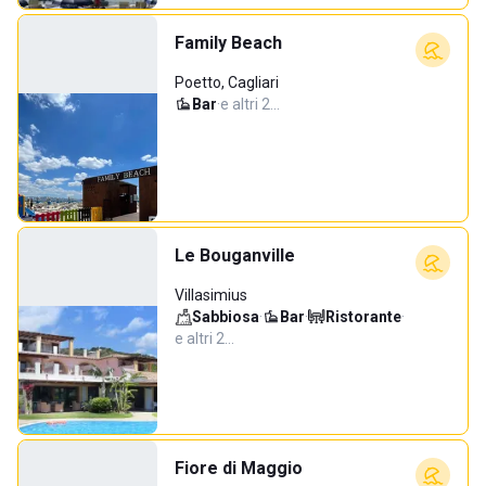
Family Beach
Poetto, Cagliari
Bar
·
e altri 2…
Le Bouganville
Villasimius
Sabbiosa
·
Bar
·
Ristorante
·
e altri 2…
Fiore di Maggio