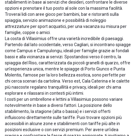
stabilimenti in base ai servizi che desideri, confrontare le diverse
opzioni e prenotare il tuo posto al sole con la massima facilità.
Troverai lidi con aree gioco per bambini, bar e ristoranti sulla
spiaggia, servizio animazione e possibilità di noleggio
attrezzature per sport acquatici, per una vacanza su misura per
famiglie, coppie o amici.
La costa di Villasimius offre una varietà incredibile di paesaggi.
Partendo dal lato occidentale, verso Cagliari, si incontrano spiagge
come Campus e Campulongu, ideali per famiglie grazie ai fondali
bassi e alla vicinanza ai servizi. Spostandosi verso il centro, la
spiaggia del Riso, caratterizzata da piccoli granelli di quarzo, offre
un'esperienza unica, mentre le spiagge di Porto Giunco e Punta
Molentis, famose per la loro bellezza esotica, sono perfette per
chi cerca scenari da cartolina. Verso est, Cala Caterina e le calette
più nascoste regalano tranquillità e privacy, ideali per chi ama
esplorare e rilassarsi in contesti più intimi.
I costi per un ombrellone e lettini a Villasimius possono variare
notevolmente in base a diversi fattori. La posizione dello
stabilimento, la stagione (alta o bassa) e i servizi offerti
influiscono direttamente sulle tariffe. Puoi trovare opzioni più
accessibili in alcune zone e stabilimenti con tariffe più alte in
posizioni esclusive o con servizi premium. Per avere un'idea
precisa e confrontare le fasce di prezzo aggiornate, ti invitiamo a