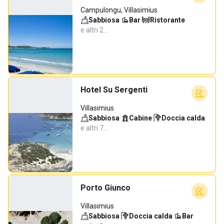
Campulongu, Villasimius
Sabbiosa
·
Bar
·
Ristorante
·
e altri 2…
Hotel Su Sergenti
Villasimius
Sabbiosa
·
Cabine
·
Doccia calda
·
e altri 7…
Porto Giunco
Villasimius
Sabbiosa
·
Doccia calda
·
Bar
·