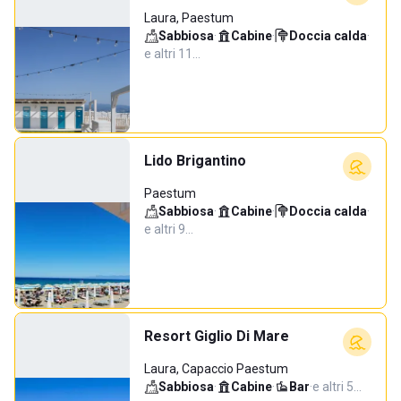
Laura, Paestum
Sabbiosa
·
Cabine
·
Doccia calda
·
e altri 11…
Lido Brigantino
Paestum
Sabbiosa
·
Cabine
·
Doccia calda
·
e altri 9…
Resort Giglio Di Mare
Laura, Capaccio Paestum
Sabbiosa
·
Cabine
·
Bar
·
e altri 5…