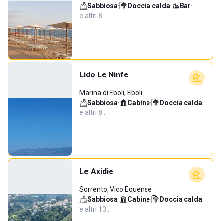
Sabbiosa
·
Doccia calda
·
Bar
·
e altri 8…
Lido Le Ninfe
Marina di Eboli, Eboli
Sabbiosa
·
Cabine
·
Doccia calda
·
e altri 8…
Le Axidie
Sorrento, Vico Equense
Sabbiosa
·
Cabine
·
Doccia calda
·
e altri 13…