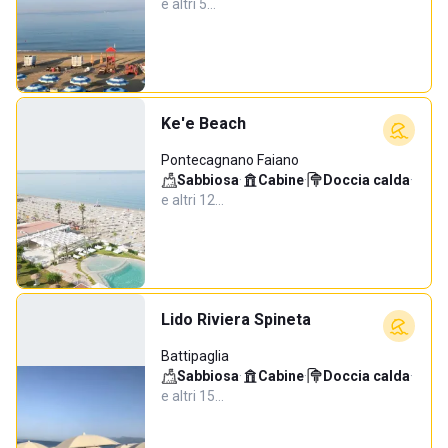
e altri 5…
Ke'e Beach
Pontecagnano Faiano
Sabbiosa
·
Cabine
·
Doccia calda
·
e altri 12…
Lido Riviera Spineta
Battipaglia
Sabbiosa
·
Cabine
·
Doccia calda
·
e altri 15…