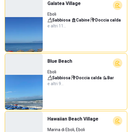
Galatea Village
Eboli
Sabbiosa
·
Cabine
·
Doccia calda
·
e altri 11…
Blue Beach
Eboli
Sabbiosa
·
Doccia calda
·
Bar
·
e altri 9…
Hawaiian Beach Village
Marina di Eboli, Eboli