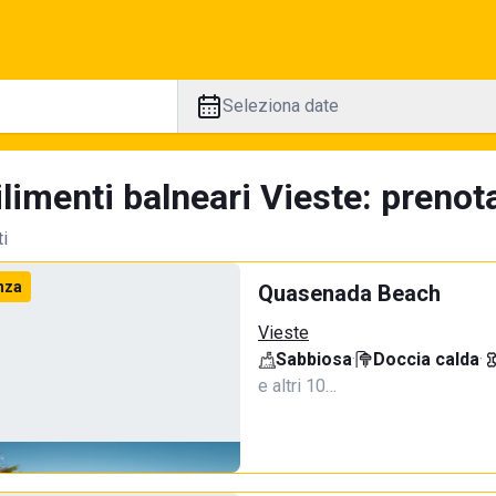
Seleziona date
limenti balneari Vieste: prenota
ti
nza
Quasenada Beach
Vieste
Sabbiosa
·
Doccia calda
·
e altri 10…