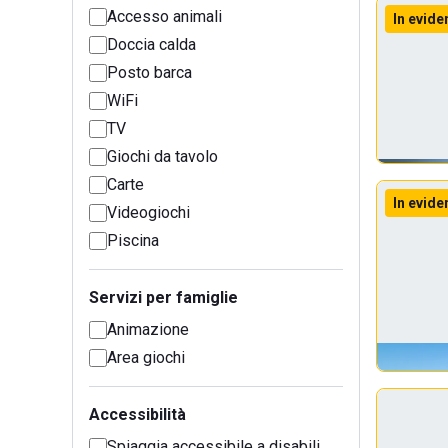
Accesso animali
In evide
Doccia calda
Posto barca
WiFi
TV
Giochi da tavolo
Carte
In evide
Videogiochi
Piscina
Servizi per famiglie
Animazione
Area giochi
Accessibilità
Spiaggia accessibile a disabili