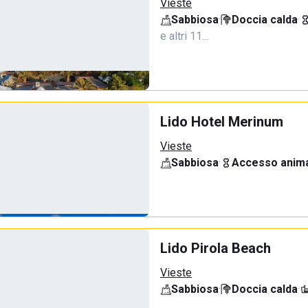
Vieste
Sabbiosa
·
Doccia calda
·
e altri 11…
Lido Hotel Merinum
Vieste
Sabbiosa
·
Accesso anima
Lido Pirola Beach
Vieste
Sabbiosa
·
Doccia calda
·