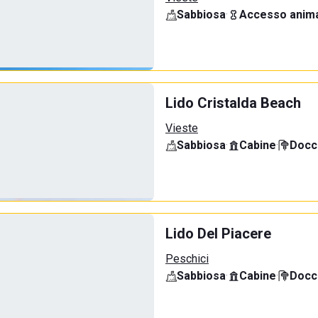
Sabbiosa
·
Accesso anima
Lido Cristalda Beach
Vieste
Sabbiosa
·
Cabine
·
Docci
Lido Del Piacere
Peschici
Sabbiosa
·
Cabine
·
Docci