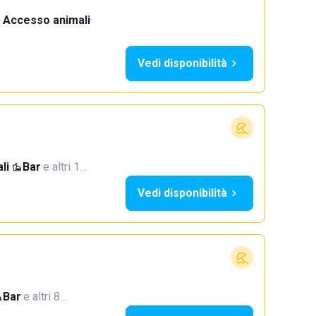
Accesso animali
·
Vedi disponibilità
li
·
Bar
·
e altri 1…
Vedi disponibilità
Bar
·
e altri 8…