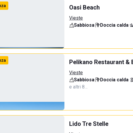
nza
Oasi Beach
Vieste
Sabbiosa
·
Doccia calda
·
nza
Pelikano Restaurant & 
Vieste
Sabbiosa
·
Doccia calda
·
e altri 8…
Lido Tre Stelle