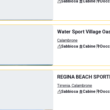
Sabbiosa
·
Cabine
·
Docci
Water Sport Village Oa
Calambrone
Sabbiosa
·
Cabine
·
Docci
REGINA BEACH SPORT
Tirrenia, Calambrone
Sabbiosa
·
Cabine
·
Docci