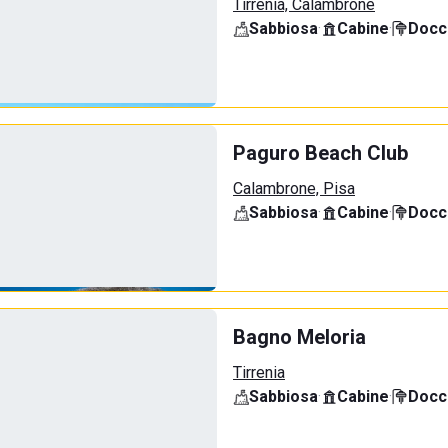
Tirrenia, Calambrone
Sabbiosa
·
Cabine
·
Docci
Paguro Beach Club
Calambrone, Pisa
Sabbiosa
·
Cabine
·
Docci
Bagno Meloria
Tirrenia
Sabbiosa
·
Cabine
·
Docci