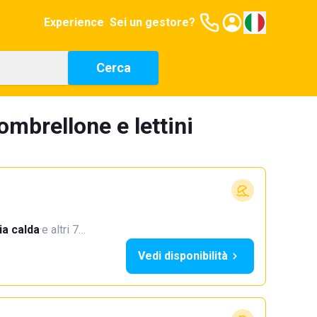
Experience
Sei un gestore?
Cerca
ombrellone e lettini
a calda
·
e altri 7…
Vedi disponibilità