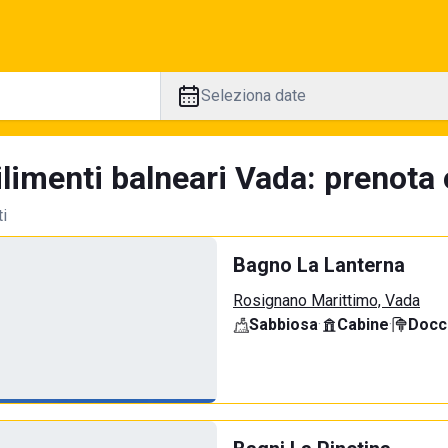
Seleziona date
limenti balneari Vada: prenota 
ti
Bagno La Lanterna
Rosignano Marittimo, Vada
Sabbiosa
·
Cabine
·
Docci