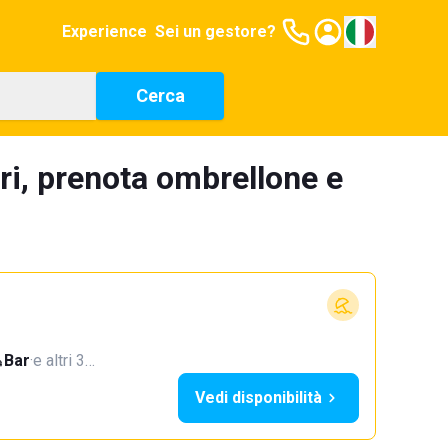
Experience
Sei un gestore?
Cerca
ri, prenota ombrellone e
Bar
·
e altri 3…
Vedi disponibilità