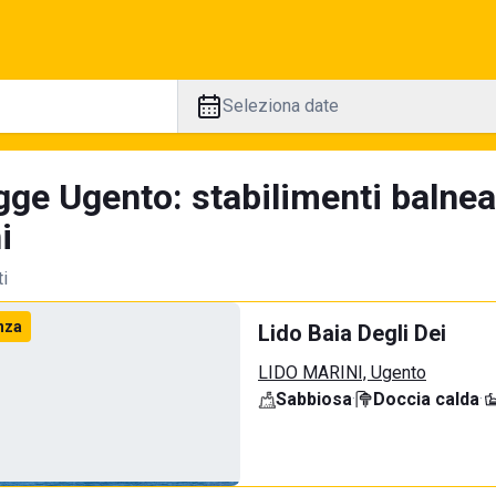
Seleziona date
gge Ugento: stabilimenti balnea
i
ti
nza
Lido Baia Degli Dei
LIDO MARINI, Ugento
Sabbiosa
·
Doccia calda
·