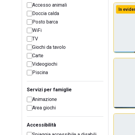
Accesso animali
In evide
Doccia calda
Posto barca
WiFi
TV
Giochi da tavolo
Carte
Videogiochi
Piscina
Servizi per famiglie
Animazione
Area giochi
Accessibilità
Spiaggia accessibile a disabili