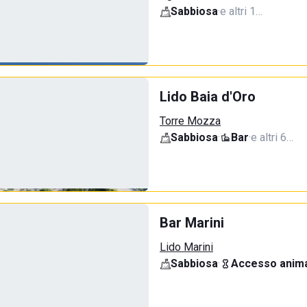
Sabbiosa
·
e altri 1…
Lido Baia d'Oro
Torre Mozza
Sabbiosa
·
Bar
·
e altri 6…
Bar Marini
Lido Marini
Sabbiosa
·
Accesso anima