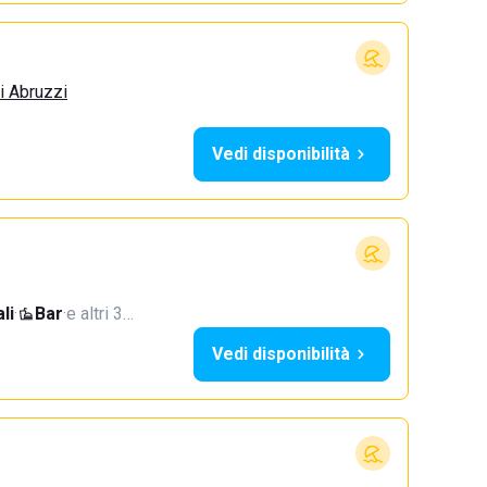
i Abruzzi
Vedi disponibilità
li
·
Bar
·
e altri 3…
Vedi disponibilità