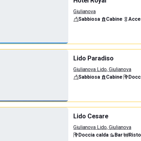
Hotel Royal
Giulianova
Sabbiosa
·
Cabine
·
Acce
Lido Paradiso
Giulianova Lido, Giulianova
Sabbiosa
·
Cabine
·
Docci
Lido Cesare
Giulianova Lido, Giulianova
Doccia calda
·
Bar
·
Rist