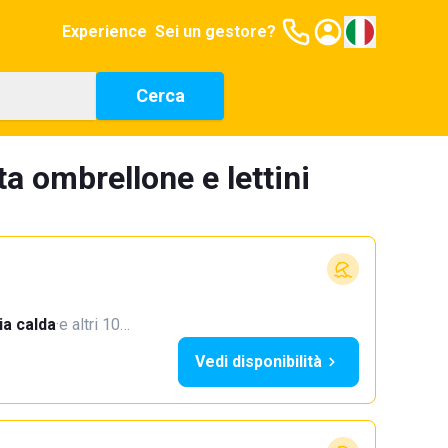
Experience
Sei un gestore?
Cerca
a ombrellone e lettini
a calda
·
e altri 10…
Vedi disponibilità