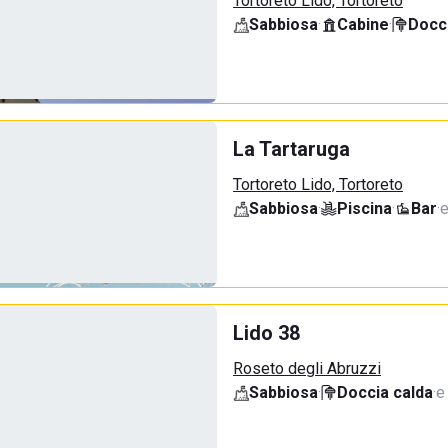
Tortoreto Lido, Tortoreto
Sabbiosa
·
Cabine
·
Docci
La Tartaruga
Tortoreto Lido, Tortoreto
Sabbiosa
·
Piscina
·
Bar
·
e
Lido 38
Roseto degli Abruzzi
Sabbiosa
·
Doccia calda
·
e