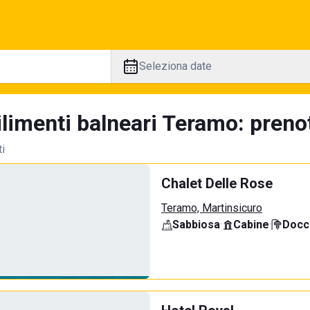
Seleziona date
limenti balneari Teramo: prenot
ti
Chalet Delle Rose
Teramo, Martinsicuro
Sabbiosa
·
Cabine
·
Docci