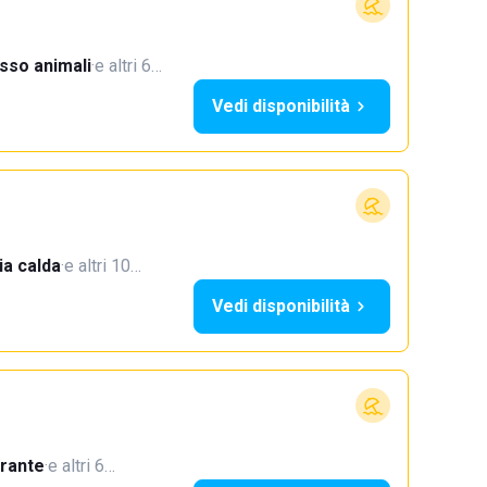
sso animali
·
e altri 6…
Vedi disponibilità
a calda
·
e altri 10…
Vedi disponibilità
orante
·
e altri 6…