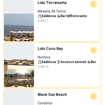
Lido Terramatta
Messina, Alì Terme
Sabbiosa
·
Bar
·
Ristorante
·
e altri 1…
Lido Coco Bay
Nicotera
Sabbiosa
·
Accesso animali
·
Bar
·
e altri 5…
Black Sun Beach
Condofuri