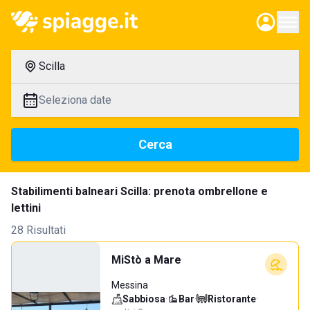
Scilla
Seleziona date
Cerca
Stabilimenti balneari Scilla: prenota ombrellone e
lettini
28 Risultati
MiStò a Mare
Messina
Sabbiosa
·
Bar
·
Ristorante
·