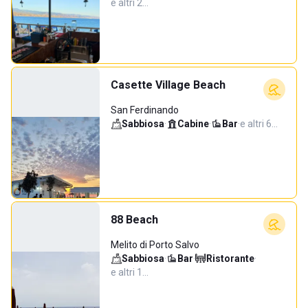
e altri 2…
Casette Village Beach
San Ferdinando
Sabbiosa
·
Cabine
·
Bar
·
e altri 6…
88 Beach
Melito di Porto Salvo
Sabbiosa
·
Bar
·
Ristorante
·
e altri 1…