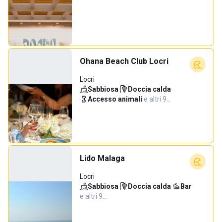
Ohana Beach Club Locri
Locri
Sabbiosa
·
Doccia calda
·
Accesso animali
·
e altri 9…
Lido Malaga
Locri
Sabbiosa
·
Doccia calda
·
Bar
·
e altri 9…