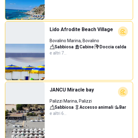
Lido Afrodite Beach Village
Bovalino Marina, Bovalino
Sabbiosa
·
Cabine
·
Doccia calda
·
e altri 7…
JANCU Miracle bay
Palizzi Marina, Palizzi
Sabbiosa
·
Accesso animali
·
Bar
·
e altri 6…