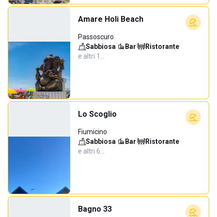
Amare Holi Beach
Passoscuro
Sabbiosa
·
Bar
·
Ristorante
·
e altri 1…
Lo Scoglio
Fiumicino
Sabbiosa
·
Bar
·
Ristorante
·
e altri 6…
Bagno 33