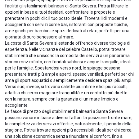
facilità gli stabilimenti balneari di Santa Severa. Potrai filtrare le
opzioni in base ai tuoi desideri, confrontare le proposte e
prenotare in pochi clic il tuo posto ideale. Troverai lidi moderni e
accoglienti con servizi come bar, ristoranti con proposte tipiche,
aree giochi per bambini e spazi dedicati al relax, perfetti per una
giornata di puro benessere al mare.
La costa di Santa Severa si estende offrendo diverse tipologie di
esperienza. Nelle vicinanze del celebre Castello, potrai trovare
stabilimenti che uniscono la comodità dei servizi a un panorama
storico mozzafiato, con fondali sabbiosi e acque tranquille, ideali
per le famiglie. Spostandosi verso nord, le spiagge possono
presentare tratti più ampi e aperti, spesso ventilati, perfetti per chi
ama gli sport acquatici o semplicemente desidera spazi più ampi.
Verso sud, invece, si trovano calette più intime e lidi più raccolti,
adatti a chi cerca maggiore tranquillità e un contatto più diretto
con la natura, sempre con la garanzia di un mare limpido e
accogliente.
Le fasce di prezzo degli stabilimenti balneari a Santa Severa
possono variare in base a diversi fattori: la posizione fronte mare,
la completezza dei servizi offerti e, naturalmente, il periodo della
stagione. Potrai trovare opzioni più accessibili, ideali per chi cerca
una soluzione economica senza rinunciare al comfort, fino a