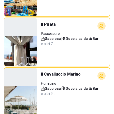
Il Pirata
Passoscuro
Sabbiosa
·
Doccia calda
·
Bar
·
e altri 7…
Il Cavalluccio Marino
Fiumicino
Sabbiosa
·
Doccia calda
·
Bar
·
e altri 9…