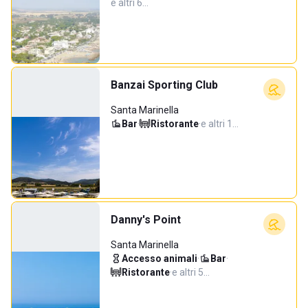
e altri 6…
Banzai Sporting Club
Santa Marinella
Bar
·
Ristorante
·
e altri 1…
Danny's Point
Santa Marinella
Accesso animali
·
Bar
·
Ristorante
·
e altri 5…