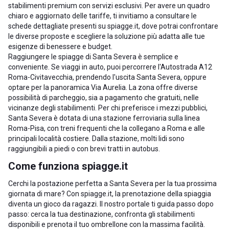
stabilimenti premium con servizi esclusivi. Per avere un quadro
chiaro e aggiornato delle tariffe, ti invitiamo a consultare le
schede dettagliate presenti su spiagge.it, dove potrai confrontare
le diverse proposte e scegliere la soluzione più adatta alle tue
esigenze di benessere e budget.
Raggiungere le spiagge di Santa Severa è semplice e
conveniente. Se viaggi in auto, puoi percorrere l'Autostrada A12
Roma-Civitavecchia, prendendo l'uscita Santa Severa, oppure
optare per la panoramica Via Aurelia. La zona offre diverse
possibilità di parcheggio, sia a pagamento che gratuiti, nelle
vicinanze degli stabilimenti. Per chi preferisce i mezzi pubblici,
Santa Severa è dotata di una stazione ferroviaria sulla linea
Roma-Pisa, con treni frequenti che la collegano a Roma e alle
principali località costiere. Dalla stazione, molti lidi sono
raggiungibili a piedi o con brevi tratti in autobus.
Come funziona spiagge.it
Cerchi la postazione perfetta a Santa Severa per la tua prossima
giornata di mare? Con spiagge.it, la prenotazione della spiaggia
diventa un gioco da ragazzi. Il nostro portale ti guida passo dopo
passo: cerca la tua destinazione, confronta gli stabilimenti
disponibili e prenota il tuo ombrellone con la massima facilità.