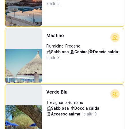
e altri 5…
Mastino
Fiumicino, Fregene
Sabbiosa
·
Cabine
·
Doccia calda
·
e altri 3…
Verde Blu
Trevignano Romano
Sabbiosa
·
Doccia calda
·
Accesso animali
·
e altri 9…