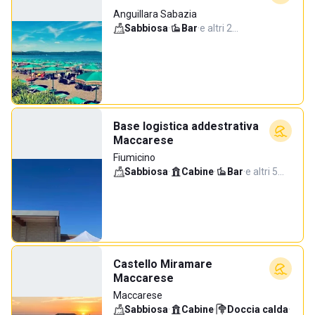
Anguillara Sabazia
Sabbiosa
·
Bar
·
e altri 2…
Base logistica addestrativa
Maccarese
Fiumicino
Sabbiosa
·
Cabine
·
Bar
·
e altri 5…
Castello Miramare
Maccarese
Maccarese
Sabbiosa
·
Cabine
·
Doccia calda
·