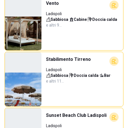
Vento
Ladispoli
Sabbiosa
·
Cabine
·
Doccia calda
·
e altri 9…
Stabilimento Tirreno
Ladispoli
Sabbiosa
·
Doccia calda
·
Bar
·
e altri 11…
Sunset Beach Club Ladispoli
Ladispoli