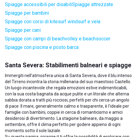
Spiagge accessibili per disabili
Spiagge attrezzate
Spiagge per bambini
Spiagge con corsi di kitesurf windsurf e vela
Spiagge per cani
Spiagge con campi di beachvolley e beachsoccer
Spiagge con piscina e posto barca
Santa Severa: Stabilimenti balneari e spiagge
Immergiti nell'atmosfera unica di Santa Severa, dove il blu intenso
del Tirreno incontra la storia millenaria del suo maestoso Castello.
Un luogo incantevole che regala emozioni estive indimenticabili,
con la sua costa bagnata da acque pulite e un litorale che alterna
sabbia dorata a tratti più rocciosi, perfetti per chi cerca un angolo
di pace. Il mare, generalmente calmo e trasparente, è l'ideale per
famiglie con bambini, coppie in cerca di romanticismo e amici
desiderosi di divertimento. La stagione balneare, da maggio a
settembre, offre il clima perfetto per godere appieno di ogni
momento sotto il sole laziale.
Su questa pagina, spiagge.it ti offre la possibilità di esplorare con