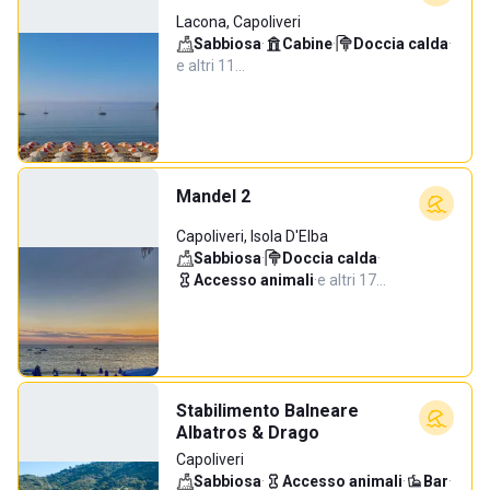
Lacona, Capoliveri
Sabbiosa
·
Cabine
·
Doccia calda
·
e altri 11…
Mandel 2
Capoliveri, Isola D'Elba
Sabbiosa
·
Doccia calda
·
Accesso animali
·
e altri 17…
Stabilimento Balneare
Albatros & Drago
Capoliveri
Sabbiosa
·
Accesso animali
·
Bar
·