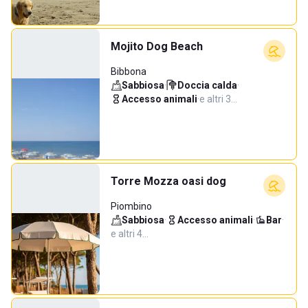
Mojito Dog Beach
Bibbona
Sabbiosa
·
Doccia calda
·
Accesso animali
·
e altri 3…
Torre Mozza oasi dog
Piombino
Sabbiosa
·
Accesso animali
·
Bar
·
e altri 4…