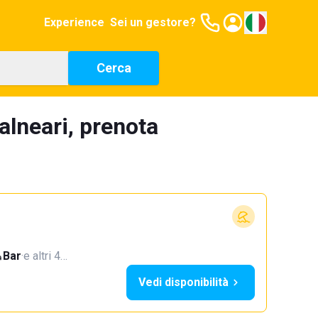
Experience
Sei un gestore?
Cerca
alneari, prenota
Bar
·
e altri 4…
Vedi disponibilità