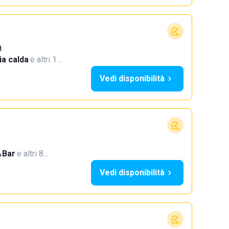
a
a calda
·
e altri 1…
Vedi disponibilità
Bar
·
e altri 8…
Vedi disponibilità