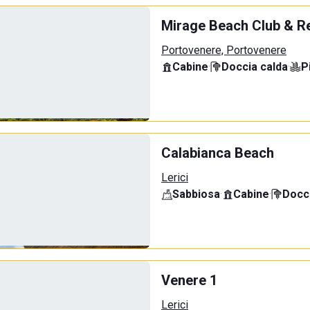
Mirage Beach Club & R
Portovenere, Portovenere
Cabine
·
Doccia calda
·
P
Calabianca Beach
Lerici
Sabbiosa
·
Cabine
·
Docci
Venere 1
Lerici