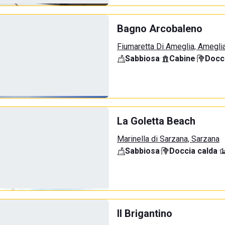
Bagno Arcobaleno
Fiumaretta Di Ameglia, Amegli
Sabbiosa
·
Cabine
·
Docci
La Goletta Beach
Marinella di Sarzana, Sarzana
Sabbiosa
·
Doccia calda
·
Il Brigantino