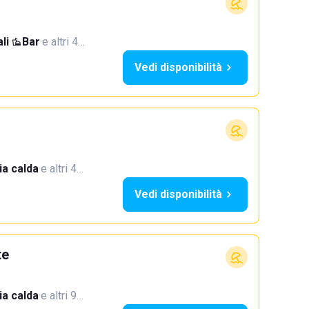
li
·
Bar
·
e altri 4…
Vedi disponibilità
a calda
·
e altri 4…
Vedi disponibilità
te
a calda
·
e altri 9…