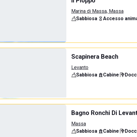
Il Pioppo
Marina di Massa, Massa
Sabbiosa
·
Accesso anima
Scapinera Beach
Levanto
Sabbiosa
·
Cabine
·
Docci
Bagno Ronchi Di Levan
Massa
Sabbiosa
·
Cabine
·
Docci