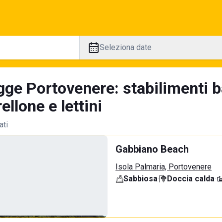
Seleziona date
gge Portovenere: stabilimenti b
llone e lettini
ati
Gabbiano Beach
Isola Palmaria, Portovenere
Sabbiosa
·
Doccia calda
·