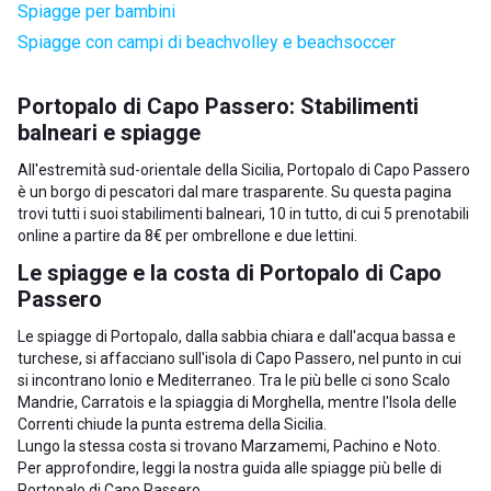
Spiagge per bambini
Spiagge con campi di beachvolley e beachsoccer
Portopalo di Capo Passero: Stabilimenti
balneari e spiagge
All'estremità sud-orientale della Sicilia, Portopalo di Capo Passero
è un borgo di pescatori dal mare trasparente. Su questa pagina
trovi tutti i suoi stabilimenti balneari, 10 in tutto, di cui 5 prenotabili
online a partire da 8€ per ombrellone e due lettini.
Le spiagge e la costa di Portopalo di Capo
Passero
Le spiagge di Portopalo, dalla sabbia chiara e dall'acqua bassa e
turchese, si affacciano sull'isola di Capo Passero, nel punto in cui
si incontrano Ionio e Mediterraneo. Tra le più belle ci sono Scalo
Mandrie, Carratois e la spiaggia di Morghella, mentre l'Isola delle
Correnti chiude la punta estrema della Sicilia.
Lungo la stessa costa si trovano
Marzamemi
,
Pachino
e
Noto
.
Per approfondire, leggi la nostra guida alle
spiagge più belle di
Portopalo di Capo Passero
.