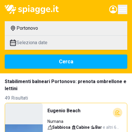
Portonovo
Seleziona date
Cerca
Stabilimenti balneari Portonovo: prenota ombrellone e
lettini
49 Risultati
Eugenio Beach
Numana
Sabbiosa
·
Cabine
·
Bar
·
e altri 6…