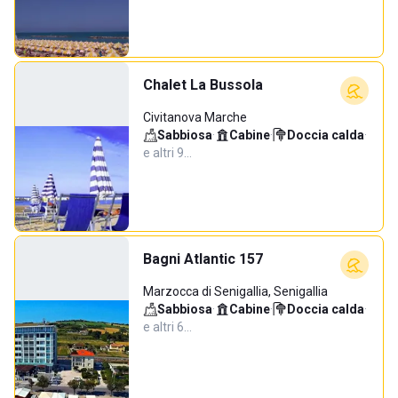
Chalet La Bussola
Civitanova Marche
Sabbiosa
·
Cabine
·
Doccia calda
·
e altri 9…
Bagni Atlantic 157
Marzocca di Senigallia, Senigallia
Sabbiosa
·
Cabine
·
Doccia calda
·
e altri 6…