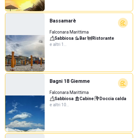
Bassamarè
Falconara Marittima
Sabbiosa
·
Bar
·
Ristorante
·
e altri 1…
Bagni 18 Giemme
Falconara Marittima
Sabbiosa
·
Cabine
·
Doccia calda
·
e altri 10…