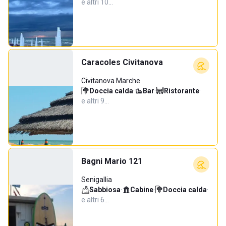
e altri 10…
Caracoles Civitanova
Civitanova Marche
Doccia calda
·
Bar
·
Ristorante
·
e altri 9…
Bagni Mario 121
Senigallia
Sabbiosa
·
Cabine
·
Doccia calda
·
e altri 6…