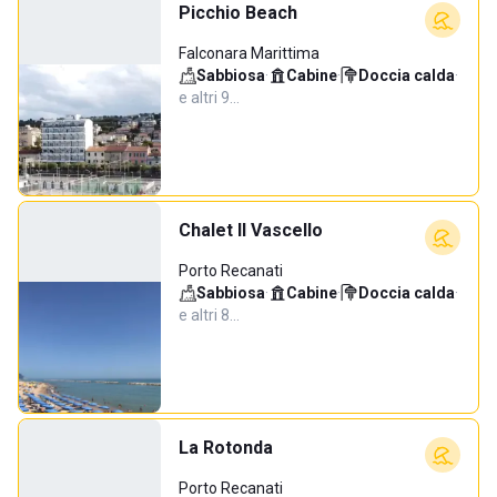
Picchio Beach
Falconara Marittima
Sabbiosa
·
Cabine
·
Doccia calda
·
e altri 9…
Chalet Il Vascello
Porto Recanati
Sabbiosa
·
Cabine
·
Doccia calda
·
e altri 8…
La Rotonda
Porto Recanati