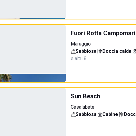
Fuori Rotta Campomar
Maruggio
Sabbiosa
·
Doccia calda
·
e altri 8…
Sun Beach
Casalabate
Sabbiosa
·
Cabine
·
Docci