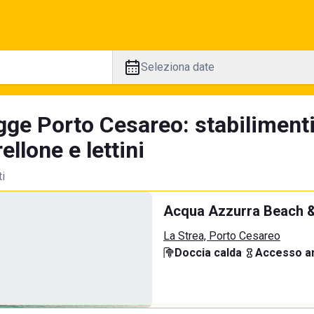
Seleziona date
gge Porto Cesareo: stabilimenti
llone e lettini
ti
Acqua Azzurra Beach &
La Strea, Porto Cesareo
Doccia calda
·
Accesso an