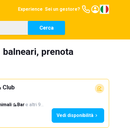
Experience
Sei un gestore?
Cerca
 balneari, prenota
 Club
imali
·
Bar
·
e altri 9…
Vedi disponibilità