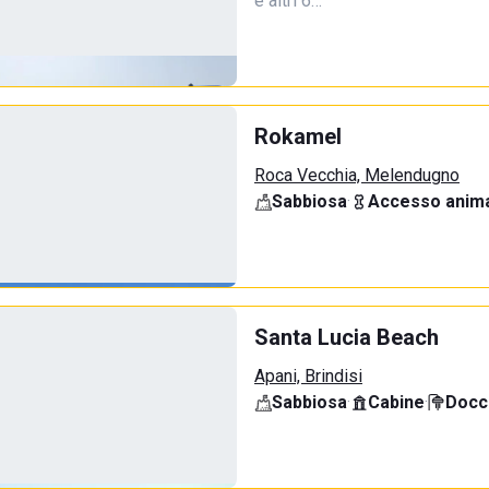
e altri 6…
Rokamel
Roca Vecchia, Melendugno
Sabbiosa
·
Accesso anima
Santa Lucia Beach
Apani, Brindisi
Sabbiosa
·
Cabine
·
Docci