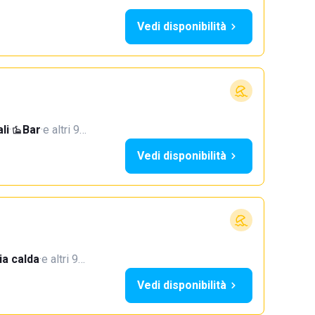
Vedi disponibilità
li
·
Bar
·
e altri 9…
Vedi disponibilità
a calda
·
e altri 9…
Vedi disponibilità