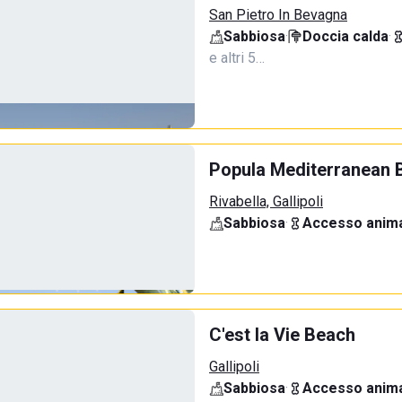
San Pietro In Bevagna
Sabbiosa
·
Doccia calda
·
e altri 5…
Popula Mediterranean 
Rivabella, Gallipoli
Sabbiosa
·
Accesso anima
C'est la Vie Beach
Gallipoli
Sabbiosa
·
Accesso anima