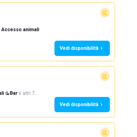
Accesso animali
·
Vedi disponibilità
li
·
Bar
·
e altri 7…
Vedi disponibilità