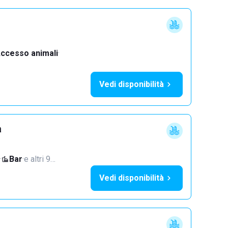
ccesso animali
·
Vedi disponibilità
a
·
Bar
·
e altri 9…
Vedi disponibilità