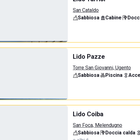
San Cataldo
Sabbiosa
·
Cabine
·
Docci
Lido Pazze
Torre San Giovanni, Ugento
Sabbiosa
·
Piscina
·
Acce
Lido Coiba
San Foca, Melendugno
Sabbiosa
·
Doccia calda
·