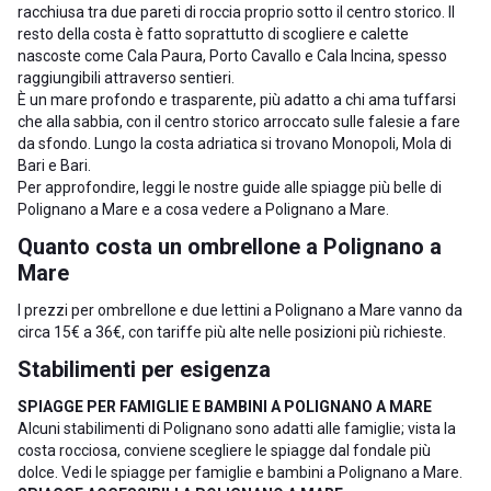
racchiusa tra due pareti di roccia proprio sotto il centro storico. Il
resto della costa è fatto soprattutto di scogliere e calette
nascoste come Cala Paura, Porto Cavallo e Cala Incina, spesso
raggiungibili attraverso sentieri.
È un mare profondo e trasparente, più adatto a chi ama tuffarsi
che alla sabbia, con il centro storico arroccato sulle falesie a fare
da sfondo. Lungo la costa adriatica si trovano
Monopoli
,
Mola di
Bari
e
Bari
.
Per approfondire, leggi le nostre guide alle
spiagge più belle di
Polignano a Mare
e a
cosa vedere a Polignano a Mare
.
Quanto costa un ombrellone a Polignano a
Mare
I prezzi per ombrellone e due lettini a Polignano a Mare vanno da
circa 15€ a 36€, con tariffe più alte nelle posizioni più richieste.
Stabilimenti per esigenza
SPIAGGE PER FAMIGLIE E BAMBINI A POLIGNANO A MARE
Alcuni stabilimenti di Polignano sono adatti alle famiglie; vista la
costa rocciosa, conviene scegliere le spiagge dal fondale più
dolce. Vedi le
spiagge per famiglie e bambini a Polignano a Mare
.