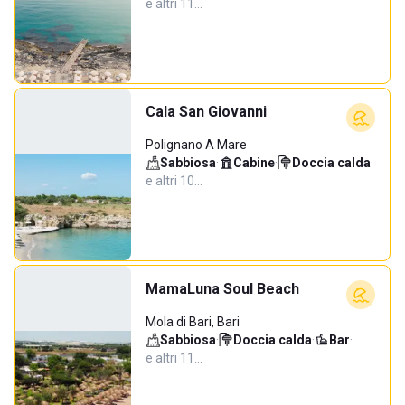
e altri 11…
Cala San Giovanni
Polignano A Mare
Sabbiosa
·
Cabine
·
Doccia calda
·
e altri 10…
MamaLuna Soul Beach
Mola di Bari, Bari
Sabbiosa
·
Doccia calda
·
Bar
·
e altri 11…