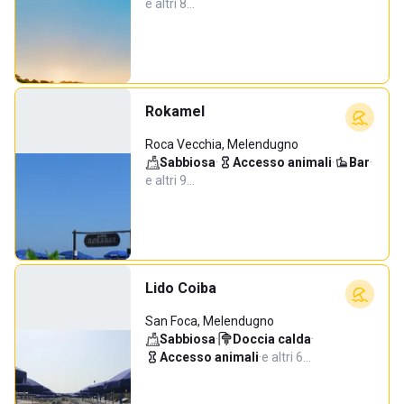
e altri 8…
Rokamel
Roca Vecchia, Melendugno
Sabbiosa
·
Accesso animali
·
Bar
·
e altri 9…
Lido Coiba
San Foca, Melendugno
Sabbiosa
·
Doccia calda
·
Accesso animali
·
e altri 6…