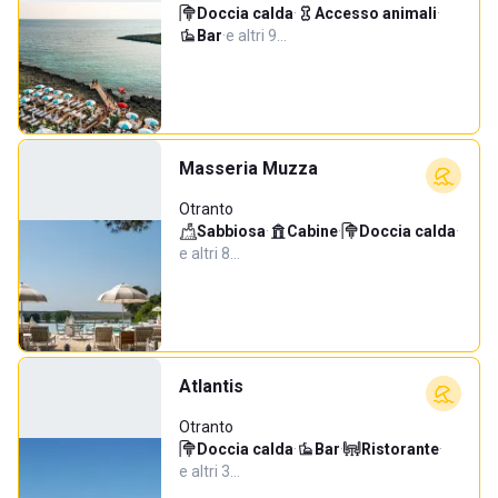
Doccia calda
·
Accesso animali
·
Bar
·
e altri 9…
Masseria Muzza
Otranto
Sabbiosa
·
Cabine
·
Doccia calda
·
e altri 8…
Atlantis
Otranto
Doccia calda
·
Bar
·
Ristorante
·
e altri 3…