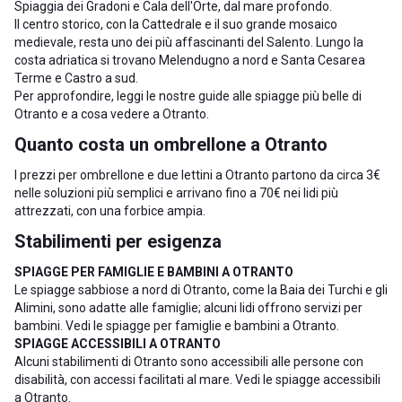
Spiaggia dei Gradoni e Cala dell'Orte, dal mare profondo.
Il centro storico, con la Cattedrale e il suo grande mosaico
medievale, resta uno dei più affascinanti del Salento. Lungo la
costa adriatica si trovano
Melendugno
a nord e
Santa Cesarea
Terme
e
Castro
a sud.
Per approfondire, leggi le nostre guide alle
spiagge più belle di
Otranto
e a
cosa vedere a Otranto
.
Quanto costa un ombrellone a Otranto
I prezzi per ombrellone e due lettini a Otranto partono da circa 3€
nelle soluzioni più semplici e arrivano fino a 70€ nei lidi più
attrezzati, con una forbice ampia.
Stabilimenti per esigenza
SPIAGGE PER FAMIGLIE E BAMBINI A OTRANTO
Le spiagge sabbiose a nord di Otranto, come la Baia dei Turchi e gli
Alimini, sono adatte alle famiglie; alcuni lidi offrono servizi per
bambini. Vedi le
spiagge per famiglie e bambini a Otranto
.
SPIAGGE ACCESSIBILI A OTRANTO
Alcuni stabilimenti di Otranto sono accessibili alle persone con
disabilità, con accessi facilitati al mare. Vedi le
spiagge accessibili
a Otranto
.