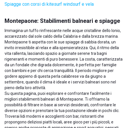
Spiagge con corsi di kitesurf windsurf e vela
Montepaone: Stabilimenti balneari e spiagge
Immagina un tuffo rinfrescante nelle acque cristalline dello Ionio,
accarezzato dal sole caldo della Calabria e dalla brezza marina.
Montepaone ti aspetta con le sue spiagge di sabbia dorata, un
invito irresistibile al relax e alla spensieratezza. Qui, il ritmo della
vita rallenta, lasciando spazio a giornate serene tra bagni
rigeneranti e momenti di puro benessere. La costa, caratterizzata
da un fondale che digrada dolcemente, è perfetta per famiglie
con bambini e per chi cerca tranquillità. Il periodo migliore per
godere appieno di questa perla calabrese va da giugno a
settembre, quando il clima è ideale e i servizi balneari sono nel
pieno della loro attività.
Su questa pagina, puoi esplorare e confrontare facilmente i
migliori stabilimenti balneari di Montepaone. Ti offriamo la
possibilità di filtrare in base ai servizi desiderati, confrontare le
diverse opzioni e prenotare la tua postazione ideale in pochi clic.
Troverai lidi moderni e accoglienti con bar, ristoranti che
propongono deliziosi piatti locali, aree gioco per i più piccoli, e
spesso anche proposte di animazione e sport acquatici, pensati