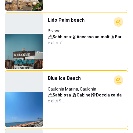
Lido Palm beach
Bivona
Sabbiosa
·
Accesso animali
·
Bar
·
e altri 7…
Blue Ice Beach
Caulonia Marina, Caulonia
Sabbiosa
·
Cabine
·
Doccia calda
·
e altri 9…