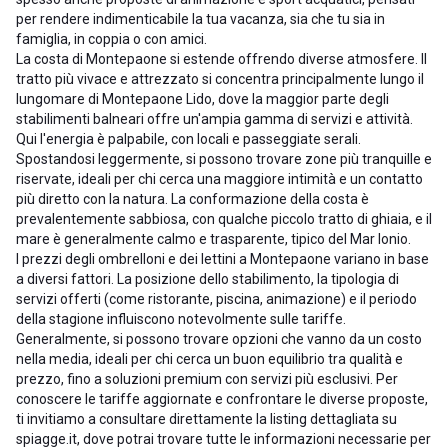
per rendere indimenticabile la tua vacanza, sia che tu sia in
famiglia, in coppia o con amici.
La costa di Montepaone si estende offrendo diverse atmosfere. Il
tratto più vivace e attrezzato si concentra principalmente lungo il
lungomare di Montepaone Lido, dove la maggior parte degli
stabilimenti balneari offre un'ampia gamma di servizi e attività.
Qui l'energia è palpabile, con locali e passeggiate serali.
Spostandosi leggermente, si possono trovare zone più tranquille e
riservate, ideali per chi cerca una maggiore intimità e un contatto
più diretto con la natura. La conformazione della costa è
prevalentemente sabbiosa, con qualche piccolo tratto di ghiaia, e il
mare è generalmente calmo e trasparente, tipico del Mar Ionio.
I prezzi degli ombrelloni e dei lettini a Montepaone variano in base
a diversi fattori. La posizione dello stabilimento, la tipologia di
servizi offerti (come ristorante, piscina, animazione) e il periodo
della stagione influiscono notevolmente sulle tariffe.
Generalmente, si possono trovare opzioni che vanno da un costo
nella media, ideali per chi cerca un buon equilibrio tra qualità e
prezzo, fino a soluzioni premium con servizi più esclusivi. Per
conoscere le tariffe aggiornate e confrontare le diverse proposte,
ti invitiamo a consultare direttamente la listing dettagliata su
spiagge.it, dove potrai trovare tutte le informazioni necessarie per