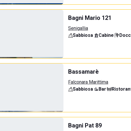
Bagni Mario 121
Senigallia
Sabbiosa
·
Cabine
·
Docci
Bassamarè
Falconara Marittima
Sabbiosa
·
Bar
·
Ristoran
Bagni Pat 89