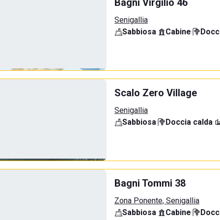
Bagni Virgilio 46
Senigallia
Sabbiosa
·
Cabine
·
Docci
Scalo Zero Village
Senigallia
Sabbiosa
·
Doccia calda
·
Bagni Tommi 38
Zona Ponente, Senigallia
Sabbiosa
·
Cabine
·
Docci