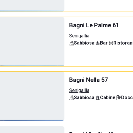
Bagni Le Palme 61
Senigallia
Sabbiosa
·
Bar
·
Ristoran
Bagni Nella 57
Senigallia
Sabbiosa
·
Cabine
·
Docci