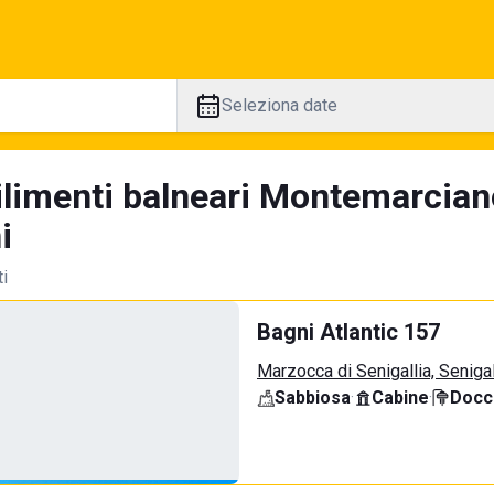
Seleziona date
ilimenti balneari Montemarcian
i
ti
Bagni Atlantic 157
Marzocca di Senigallia, Senigal
Sabbiosa
·
Cabine
·
Docci