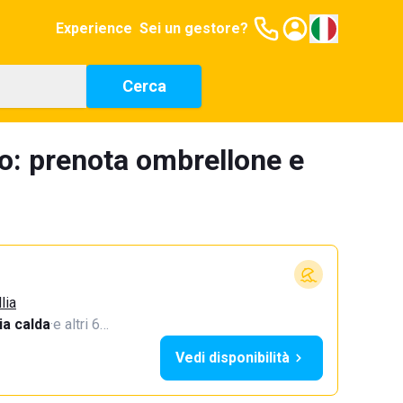
Experience
Sei un gestore?
Cerca
o: prenota ombrellone e
lia
a calda
·
e altri 6…
Vedi disponibilità