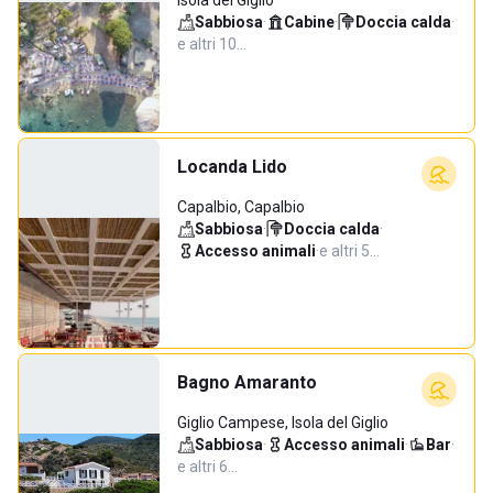
Isola del Giglio
Sabbiosa
·
Cabine
·
Doccia calda
·
e altri 10…
Locanda Lido
Capalbio, Capalbio
Sabbiosa
·
Doccia calda
·
Accesso animali
·
e altri 5…
Bagno Amaranto
Giglio Campese, Isola del Giglio
Sabbiosa
·
Accesso animali
·
Bar
·
e altri 6…