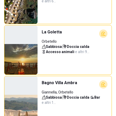
e altri 6…
La Goletta
Orbetello
Sabbiosa
·
Doccia calda
·
Accesso animali
·
e altri 9…
Bagno Villa Ambra
Giannella, Orbetello
Sabbiosa
·
Doccia calda
·
Bar
·
e altri 1…