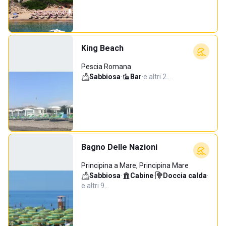
King Beach
Pescia Romana
Sabbiosa
·
Bar
·
e altri 2…
Bagno Delle Nazioni
Principina a Mare, Principina Mare
Sabbiosa
·
Cabine
·
Doccia calda
·
e altri 9…