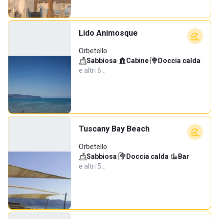
Lido Animosque
Orbetello
Sabbiosa
·
Cabine
·
Doccia calda
·
e altri 6…
Tuscany Bay Beach
Orbetello
Sabbiosa
·
Doccia calda
·
Bar
·
e altri 5…