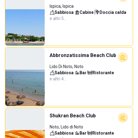
Ispica, Ispica
Sabbiosa
·
Cabine
·
Doccia calda
·
e altri 5…
Abbronzatissima Beach Club
Lido Di Noto, Noto
Sabbiosa
·
Bar
·
Ristorante
·
e altri 4…
Shukran Beach Club
Noto, Lido di Noto
Sabbiosa
·
Bar
·
Ristorante
·