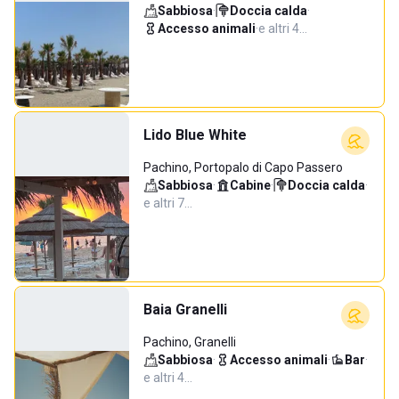
Sabbiosa
·
Doccia calda
·
Accesso animali
·
e altri 4…
Lido Blue White
Pachino, Portopalo di Capo Passero
Sabbiosa
·
Cabine
·
Doccia calda
·
e altri 7…
Baia Granelli
Pachino, Granelli
Sabbiosa
·
Accesso animali
·
Bar
·
e altri 4…