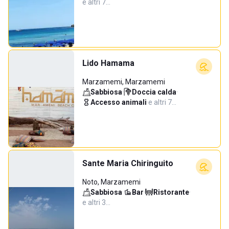
e altri 7…
Lido Hamama
Marzamemi, Marzamemi
Sabbiosa
·
Doccia calda
·
Accesso animali
·
e altri 7…
Sante Maria Chiringuito
Noto, Marzamemi
Sabbiosa
·
Bar
·
Ristorante
·
e altri 3…