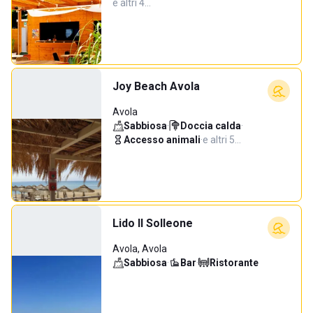
e altri 4…
Joy Beach Avola
Avola
Sabbiosa
·
Doccia calda
·
Accesso animali
·
e altri 5…
Lido Il Solleone
Avola, Avola
Sabbiosa
·
Bar
·
Ristorante