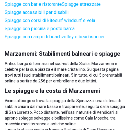
Spiagge con bar e ristorante
Spiagge attrezzate
Spiagge accessibili per disabili
Spiagge con corsi di kitesurf windsurf e vela
Spiagge con piscina e posto barca
Spiagge con campi di beachvolley e beachsoccer
Marzamemi: Stabilimenti balneari e spiagge
Antico borgo di tonnara nel sud-est della Sicilia, Marzamemi è
celebre per la sua piazza e il mare cristallino. Su questa pagina
trovi tutti i suoi stabilimenti balneari, 5 in tutto, di cui 5 prenotabili
online a partire da 25€ per ombrellone e due lettini.
Le spiagge e la costa di Marzamemi
Vicino al borgo si trova la spiaggia della Spinazza, una distesa di
sabbia chiara dal mare basso e trasparente, seguita dalla spiaggia
di San Lorenzo. Poco distante, nell'oasi naturale di Vendicari, si
aprono spiagge selvagge e bellissime come Cala Mosche, tra
macchia mediterranea e antiche saline.
Lungo la stessa costa si trovano
Portopalo di Capo Passero
e