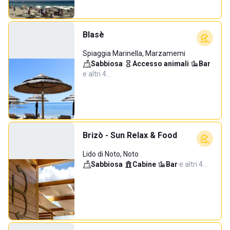
Blasè
Spiaggia Marinella, Marzamemi
Sabbiosa
·
Accesso animali
·
Bar
·
e altri 4…
Brizò - Sun Relax & Food
Lido di Noto, Noto
Sabbiosa
·
Cabine
·
Bar
·
e altri 4…