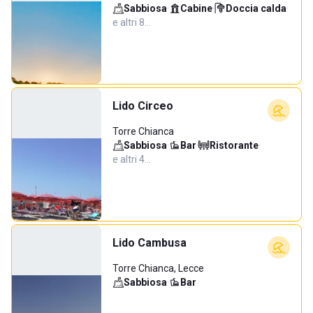
Sabbiosa
·
Cabine
·
Doccia calda
·
e altri 8…
Lido Circeo
Torre Chianca
Sabbiosa
·
Bar
·
Ristorante
·
e altri 4…
Lido Cambusa
Torre Chianca, Lecce
Sabbiosa
·
Bar