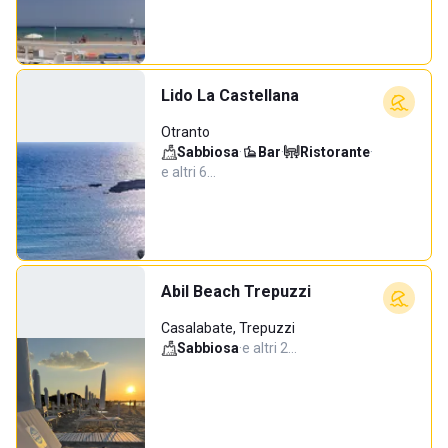
Lido La Castellana
Otranto
Sabbiosa
·
Bar
·
Ristorante
·
e altri 6…
Abil Beach Trepuzzi
Casalabate, Trepuzzi
Sabbiosa
·
e altri 2…