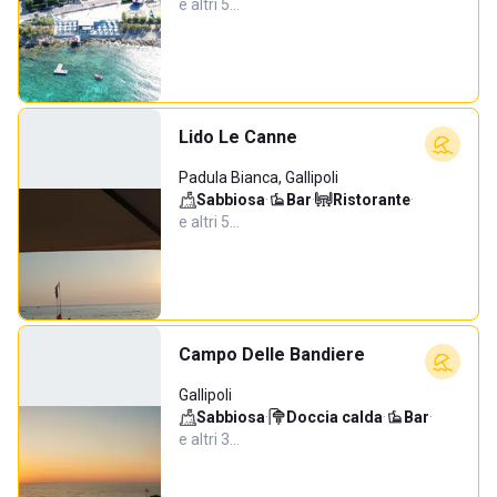
e altri 5…
Lido Le Canne
Padula Bianca, Gallipoli
Sabbiosa
·
Bar
·
Ristorante
·
e altri 5…
Campo Delle Bandiere
Gallipoli
Sabbiosa
·
Doccia calda
·
Bar
·
e altri 3…