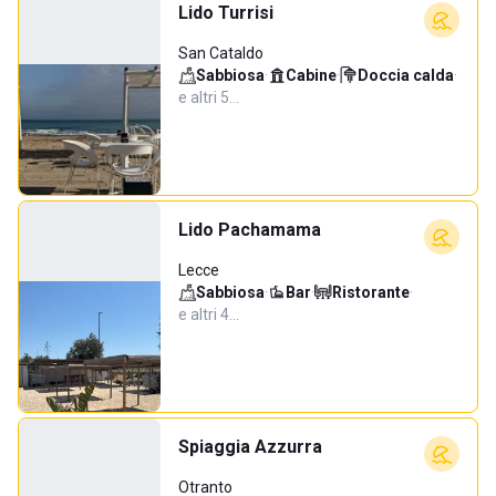
Lido Turrisi
San Cataldo
Sabbiosa
·
Cabine
·
Doccia calda
·
e altri 5…
Lido Pachamama
Lecce
Sabbiosa
·
Bar
·
Ristorante
·
e altri 4…
Spiaggia Azzurra
Otranto