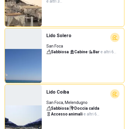
e altri 3…
Lido Solero
San Foca
Sabbiosa
·
Cabine
·
Bar
·
e altri 6…
Lido Coiba
San Foca, Melendugno
Sabbiosa
·
Doccia calda
·
Accesso animali
·
e altri 6…