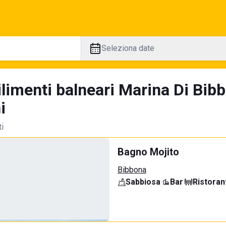
Seleziona date
ilimenti balneari Marina Di Bib
i
ti
Bagno Mojito
Bibbona
Sabbiosa
·
Bar
·
Ristoran