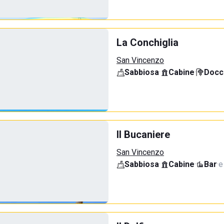
La Conchiglia
San Vincenzo
Sabbiosa
·
Cabine
·
Docci
Il Bucaniere
San Vincenzo
Sabbiosa
·
Cabine
·
Bar
·
e