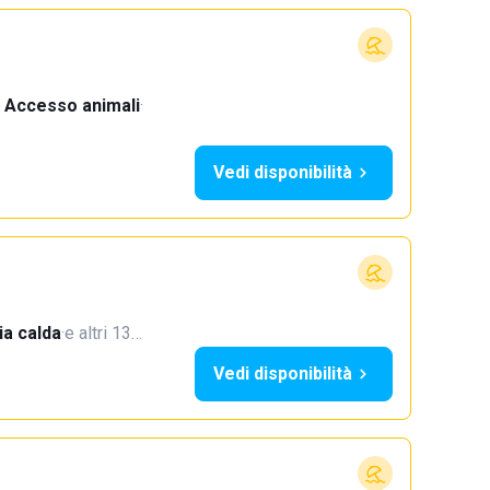
Accesso animali
·
Vedi disponibilità
a calda
·
e altri 13…
Vedi disponibilità