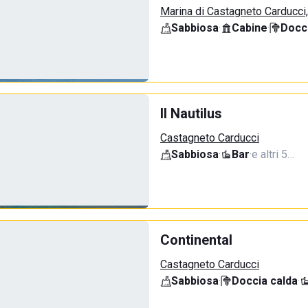
Marina di Castagneto Carducci
Sabbiosa
·
Cabine
·
Docci
Il Nautilus
Castagneto Carducci
Sabbiosa
·
Bar
·
e altri 5…
Continental
Castagneto Carducci
Sabbiosa
·
Doccia calda
·