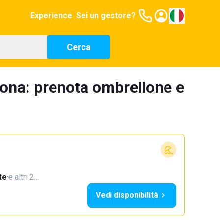
Experience
Sei un gestore?
Cerca
bona: prenota ombrellone e
te
·
e altri 2…
Vedi disponibilità