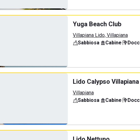
Yuga Beach Club
Villapiana Lido, Villapiana
Sabbiosa
·
Cabine
·
Docci
Lido Calypso Villapiana
Villapiana
Sabbiosa
·
Cabine
·
Docci
Lido Nettuno