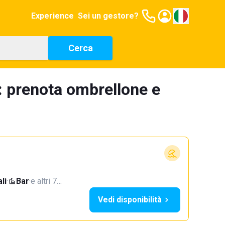
Experience
Sei un gestore?
Cerca
: prenota ombrellone e
li
·
Bar
·
e altri 7…
Vedi disponibilità