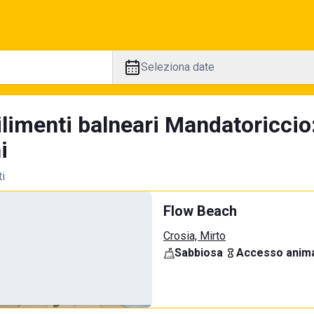
Seleziona date
ilimenti balneari Mandatoriccio
i
ti
Flow Beach
Crosia, Mirto
Sabbiosa
·
Accesso anima