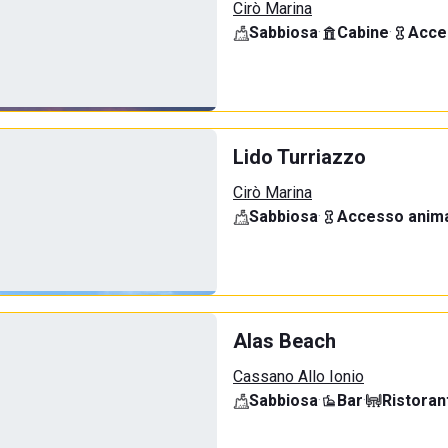
Cirò Marina
Sabbiosa
·
Cabine
·
Acce
Lido Turriazzo
Cirò Marina
Sabbiosa
·
Accesso anima
Alas Beach
Cassano Allo Ionio
Sabbiosa
·
Bar
·
Ristoran