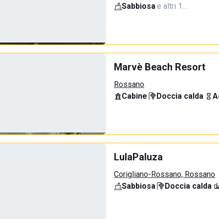
Sabbiosa
·
e altri 1…
Marvè Beach Resort
Rossano
Cabine
·
Doccia calda
·
A
LulaPaluza
Corigliano-Rossano, Rossano
Sabbiosa
·
Doccia calda
·