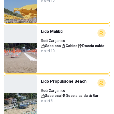
e altri 12…
Lido Malibù
Rodi Garganico
Sabbiosa
·
Cabine
·
Doccia calda
·
e altri 10…
Lido Propulsione Beach
Rodi Garganico
Sabbiosa
·
Doccia calda
·
Bar
·
e altri 8…