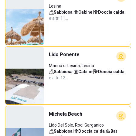
Lesina
Sabbiosa
·
Cabine
·
Doccia calda
·
e altri 11…
Lido Ponente
Marina di Lesina, Lesina
Sabbiosa
·
Cabine
·
Doccia calda
·
e altri 12…
Michela Beach
Lido Del Sole, Rodi Garganico
Sabbiosa
·
Doccia calda
·
Bar
·