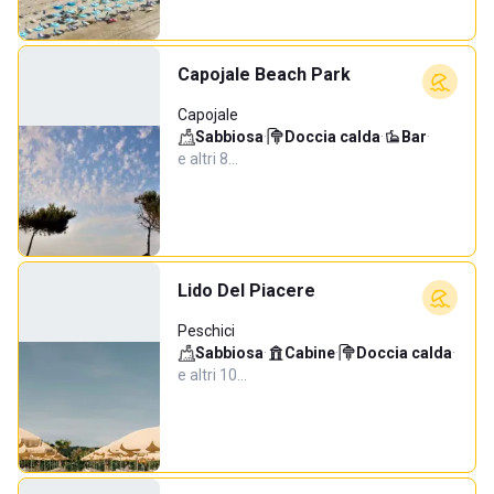
Capojale Beach Park
Capojale
Sabbiosa
·
Doccia calda
·
Bar
·
e altri 8…
Lido Del Piacere
Peschici
Sabbiosa
·
Cabine
·
Doccia calda
·
e altri 10…