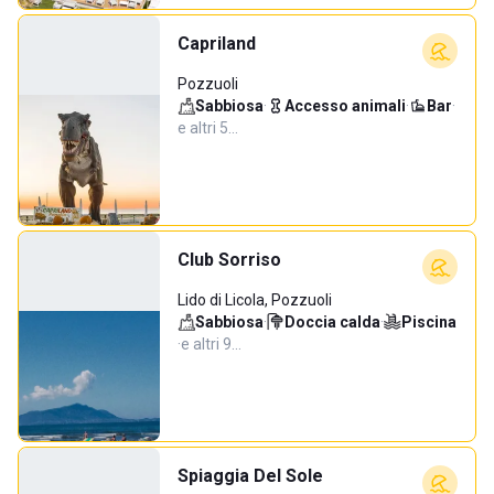
Capriland
Pozzuoli
Sabbiosa
·
Accesso animali
·
Bar
·
e altri 5…
Club Sorriso
Lido di Licola, Pozzuoli
Sabbiosa
·
Doccia calda
·
Piscina
·
e altri 9…
Spiaggia Del Sole