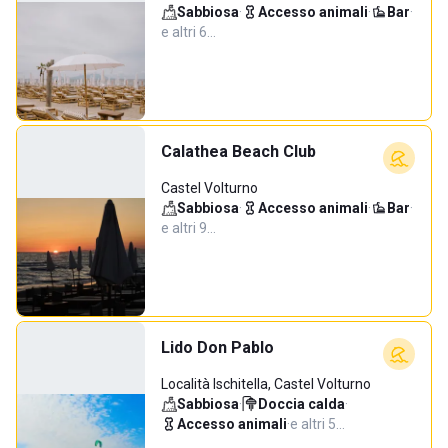
Sabbiosa
·
Accesso animali
·
Bar
·
e altri 6…
Calathea Beach Club
Castel Volturno
Sabbiosa
·
Accesso animali
·
Bar
·
e altri 9…
Lido Don Pablo
Località Ischitella, Castel Volturno
Sabbiosa
·
Doccia calda
·
Accesso animali
·
e altri 5…