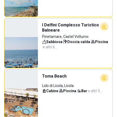
I Delfini Complesso Turistico
Balneare
Pinetamare, Castel Volturno
Sabbiosa
·
Doccia calda
·
Piscina
·
e altri 6…
Toma Beach
Lido di Licola, Licola
Cabine
·
Piscina
·
Bar
·
e altri 5…