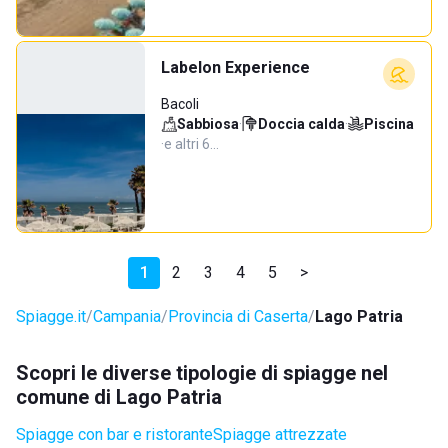
Labelon Experience
Bacoli
Sabbiosa
·
Doccia calda
·
Piscina
·
e altri 6…
1
2
3
4
5
>
Spiagge.it
Campania
Provincia di Caserta
Lago Patria
Scopri le diverse tipologie di spiagge nel
comune di Lago Patria
Spiagge con bar e ristorante
Spiagge attrezzate