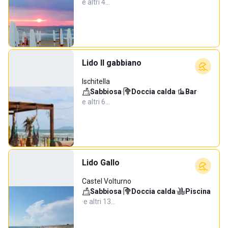
e altri 4…
Lido Il gabbiano
Ischitella
Sabbiosa
·
Doccia calda
·
Bar
·
e altri 6…
Lido Gallo
Castel Volturno
Sabbiosa
·
Doccia calda
·
Piscina
·
e altri 13…