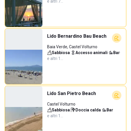
e altri 7…
Lido Bernardino Bau Beach
Baia Verde, Castel Volturno
Sabbiosa
·
Accesso animali
·
Bar
·
e altri 1…
Lido San Pietro Beach
Castel Volturno
Sabbiosa
·
Doccia calda
·
Bar
·
e altri 1…