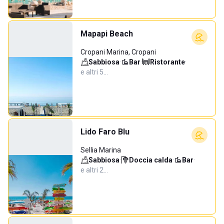
Mapapi Beach
Cropani Marina, Cropani
Sabbiosa
·
Bar
·
Ristorante
·
e altri 5…
Lido Faro Blu
Sellia Marina
Sabbiosa
·
Doccia calda
·
Bar
·
e altri 2…