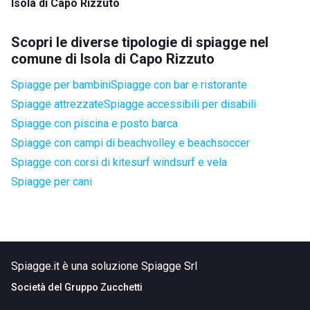
Isola di Capo Rizzuto
Scopri le diverse tipologie di spiagge nel
comune di Isola di Capo Rizzuto
Spiagge per bambini
Spiagge con bar e ristorante
Spiagge attrezzate
Spiagge accessibili per disabili
Spiagge con piscina e posto barca
Spiagge con campi di beachvolley e beachsoccer
Spiagge con corsi di kitesurf windsurf e vela
Spiagge per cani
Spiagge.it è una soluzione Spiagge Srl
Società del
Gruppo Zucchetti