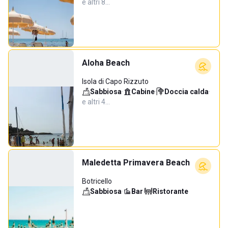
e altri 8…
Aloha Beach
Isola di Capo Rizzuto
Sabbiosa
·
Cabine
·
Doccia calda
·
e altri 4…
Maledetta Primavera Beach
Botricello
Sabbiosa
·
Bar
·
Ristorante