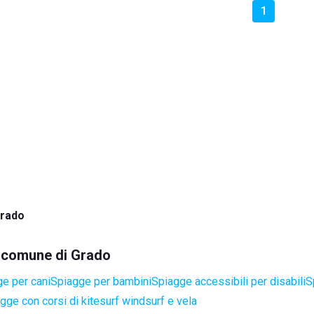
1
rado
el comune di Grado
e per cani
Spiagge per bambini
Spiagge accessibili per disabili
S
gge con corsi di kitesurf windsurf e vela