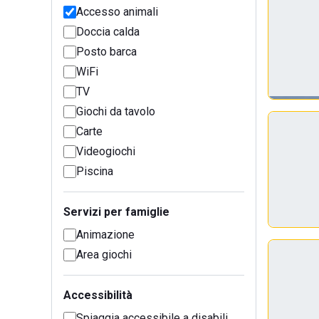
Accesso animali
Doccia calda
Posto barca
WiFi
TV
Giochi da tavolo
Carte
Videogiochi
Piscina
Servizi per famiglie
Animazione
Area giochi
Accessibilità
Spiaggia accessibile a disabili