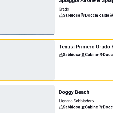
Spiaggia Airone & Spia
Grado
Sabbiosa
·
Doccia calda
·
Tenuta Primero Grado 
Sabbiosa
·
Cabine
·
Docci
Doggy Beach
Lignano Sabbiadoro
Sabbiosa
·
Cabine
·
Docci