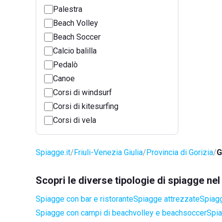
Palestra
Beach Volley
Beach Soccer
Calcio balilla
Pedalò
Canoe
Corsi di windsurf
Corsi di kitesurfing
Corsi di vela
Spiagge.it
Friuli-Venezia Giulia
Provincia di Gorizia
G
Scopri le diverse tipologie di spiagge n
Spiagge con bar e ristorante
Spiagge attrezzate
Spiagg
Spiagge con campi di beachvolley e beachsoccer
Spia