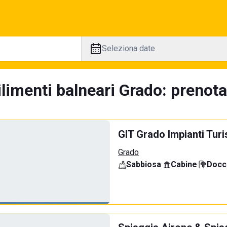
Seleziona date
limenti balneari Grado: prenota
GIT Grado Impianti Turi
Grado
Sabbiosa
·
Cabine
·
Docci