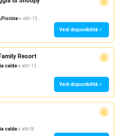
ggia di Snoopy
Piscina
·
e altri 15…
Vedi disponibilità
Family Resort
a calda
·
e altri 13…
Vedi disponibilità
a calda
·
e altri 8…