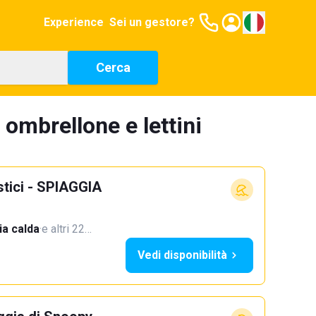
Experience
Sei un gestore?
Cerca
 ombrellone e lettini
stici - SPIAGGIA
a calda
·
e altri 22…
Vedi disponibilità