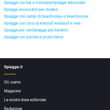
Spiagge con bar e ristorante
Spiagge attrezzate
Spiagge accessibili per disabili
Spiagge con campi di beachvolley e beachsoccer
Spiagge con corsi di kitesurf windsurf e vela
Spiagge per cani
Spiagge per bambini
Spiagge con piscina e posto barca
Spiagge.it
Chi siamo
Magazine
La nostra linea editoriale
Redazione