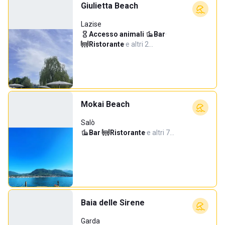
Giulietta Beach
Lazise
Accesso animali
·
Bar
·
Ristorante
·
e altri 2…
Mokai Beach
Salò
Bar
·
Ristorante
·
e altri 7…
Baia delle Sirene
Garda