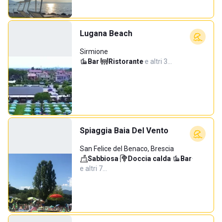
Lugana Beach
Sirmione
Bar
·
Ristorante
·
e altri 3…
Spiaggia Baia Del Vento
San Felice del Benaco, Brescia
Sabbiosa
·
Doccia calda
·
Bar
·
e altri 7…