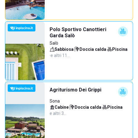
Polo Sportivo Canottieri
Garda Salò
Salò
Sabbiosa
·
Doccia calda
·
Piscina
·
e altri 11…
Agriturismo Dei Grippi
Sona
Cabine
·
Doccia calda
·
Piscina
·
e altri 3…