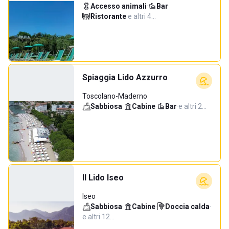
Accesso animali
·
Bar
·
Ristorante
·
e altri 4…
Spiaggia Lido Azzurro
Toscolano-Maderno
Sabbiosa
·
Cabine
·
Bar
·
e altri 2…
Il Lido Iseo
Iseo
Sabbiosa
·
Cabine
·
Doccia calda
·
e altri 12…