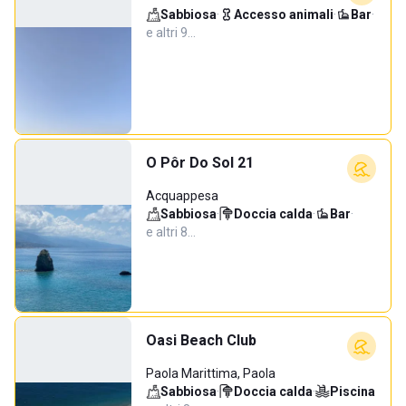
Sabbiosa
·
Accesso animali
·
Bar
·
e altri 9…
O Pôr Do Sol 21
Acquappesa
Sabbiosa
·
Doccia calda
·
Bar
·
e altri 8…
Oasi Beach Club
Paola Marittima, Paola
Sabbiosa
·
Doccia calda
·
Piscina