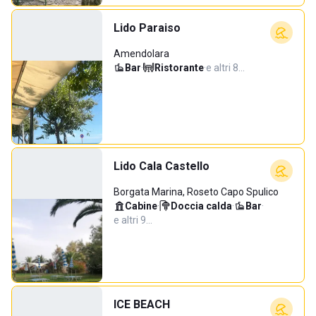
Lido Paraiso
Amendolara
Bar
·
Ristorante
·
e altri 8…
Lido Cala Castello
Borgata Marina, Roseto Capo Spulico
Cabine
·
Doccia calda
·
Bar
·
e altri 9…
ICE BEACH