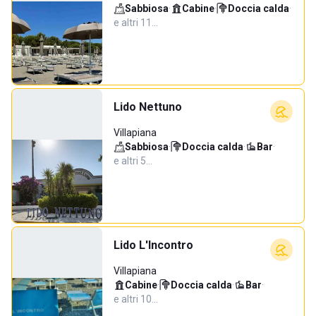
Sabbiosa
·
Cabine
·
Doccia calda
·
e altri 11…
Lido Nettuno
Villapiana
Sabbiosa
·
Doccia calda
·
Bar
·
e altri 5…
Lido L'Incontro
Villapiana
Cabine
·
Doccia calda
·
Bar
·
e altri 10…