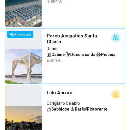
·
e altri 8…
Parco Acquatico Santa
Chiara
Rende
Cabine
·
Doccia calda
·
Piscina
·
e altri 9…
Lido Aurora
Corigliano Calabro
Sabbiosa
·
Bar
·
Ristorante