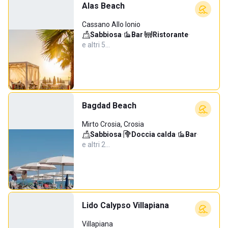
Alas Beach
Cassano Allo Ionio
Sabbiosa
·
Bar
·
Ristorante
·
e altri 5…
Bagdad Beach
Mirto Crosia, Crosia
Sabbiosa
·
Doccia calda
·
Bar
·
e altri 2…
Lido Calypso Villapiana
Villapiana