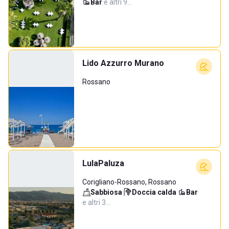
Bar
·
e altri 9…
Lido Azzurro Murano
Rossano
LulaPaluza
Corigliano-Rossano, Rossano
Sabbiosa
·
Doccia calda
·
Bar
·
e altri 3…