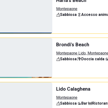
Haria's Beach
Montepaone
Sabbiosa
·
Accesso anima
Brondi's Beach
Montepaone Lido, Montepaon
Sabbiosa
·
Doccia calda
·
Lido Calaghena
Montepaone
Sabbiosa
·
Bar
·
Ristoran