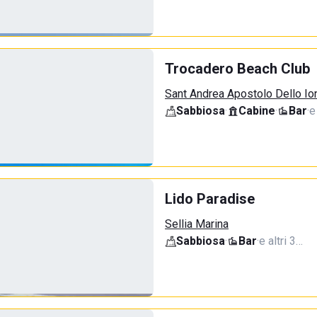
Trocadero Beach Club
Sant Andrea Apostolo Dello Ion
Sabbiosa
·
Cabine
·
Bar
·
e
Lido Paradise
Sellia Marina
Sabbiosa
·
Bar
·
e altri 3…