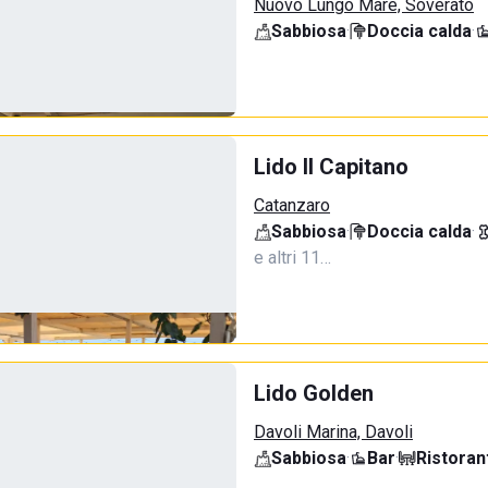
Nuovo Lungo Mare, Soverato
Sabbiosa
·
Doccia calda
·
Lido Il Capitano
Catanzaro
Sabbiosa
·
Doccia calda
·
e altri 11…
Lido Golden
Davoli Marina, Davoli
Sabbiosa
·
Bar
·
Ristoran