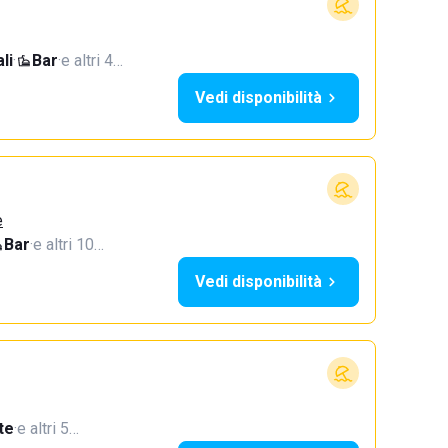
li
·
Bar
·
e altri 4…
Vedi disponibilità
e
Bar
·
e altri 10…
Vedi disponibilità
te
·
e altri 5…