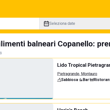
Seleziona date
limenti balneari Copanello: pre
ti
Lido Tropical Pietragr
Pietragrande, Montauro
Sabbiosa
·
Bar
·
Ristoran