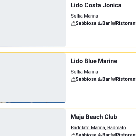
Lido Costa Jonica
Sellia Marina
Sabbiosa
·
Bar
·
Ristoran
Lido Blue Marine
Sellia Marina
Sabbiosa
·
Bar
·
Ristoran
Maja Beach Club
Badolato Marina, Badolato
Sabbiosa
·
Bar
·
Ristoran