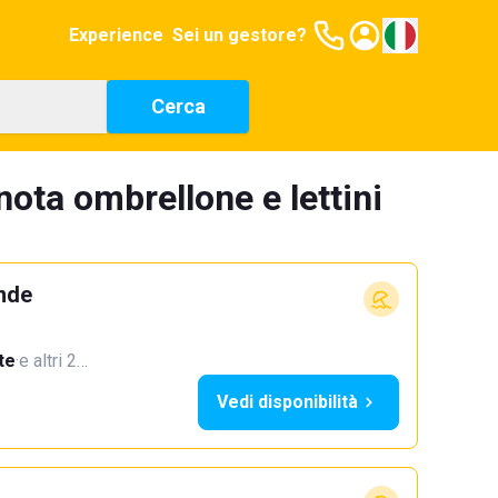
Experience
Sei un gestore?
Cerca
nota ombrellone e lettini
ande
te
·
e altri 2…
Vedi disponibilità