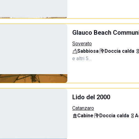
Glauco Beach Communi
Soverato
Sabbiosa
·
Doccia calda
·
e altri 5…
Lido del 2000
Catanzaro
Cabine
·
Doccia calda
·
A