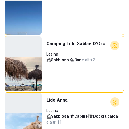
Camping Lido Sabbie D'Oro
Lesina
Sabbiosa
·
Bar
·
e altri 2…
Lido Anna
Lesina
Sabbiosa
·
Cabine
·
Doccia calda
·
e altri 11…