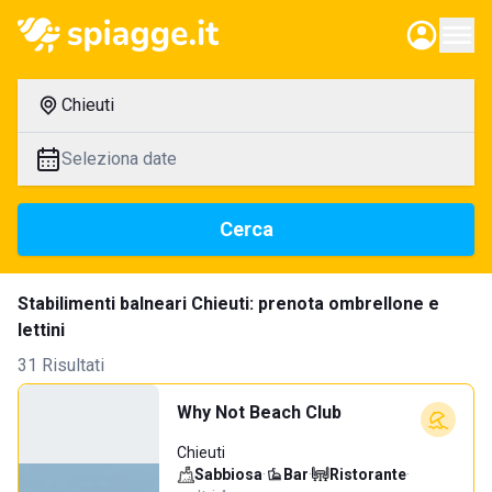
Chieuti
Seleziona date
Cerca
Stabilimenti balneari Chieuti: prenota ombrellone e
lettini
31 Risultati
Why Not Beach Club
Chieuti
Sabbiosa
·
Bar
·
Ristorante
·