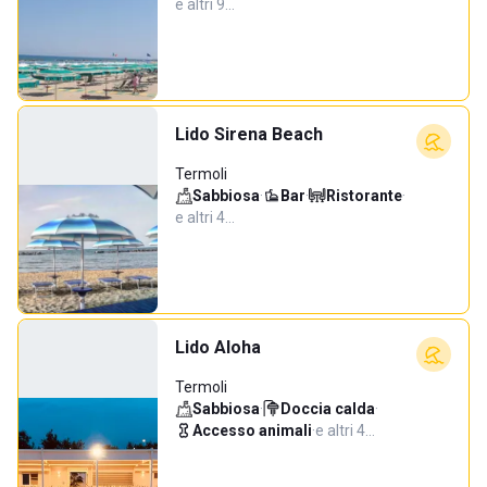
e altri 9…
Lido Sirena Beach
Termoli
Sabbiosa
·
Bar
·
Ristorante
·
e altri 4…
Lido Aloha
Termoli
Sabbiosa
·
Doccia calda
·
Accesso animali
·
e altri 4…