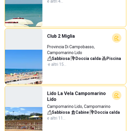
e altri 4…
Club 2 Miglia
Provincia Di Campobasso,
Campomarino Lido
Sabbiosa
·
Doccia calda
·
Piscina
·
e altri 15…
Lido La Vela Campomarino
Lido
Campomarino Lido, Campomarino
Sabbiosa
·
Cabine
·
Doccia calda
·
e altri 11…