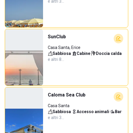
e altri 3…
SunClub
Casa Santa, Erice
Sabbiosa
·
Cabine
·
Doccia calda
·
e altri 8…
Caloma Sea Club
Casa Santa
Sabbiosa
·
Accesso animali
·
Bar
·
e altri 3…