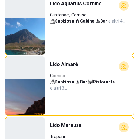
Lido Aquarius Cornino
Custonaci, Cornino
Sabbiosa
·
Cabine
·
Bar
·
e altri 4…
Lido Almarè
Cornino
Sabbiosa
·
Bar
·
Ristorante
·
e altri 3…
Lido Marausa
Trapani