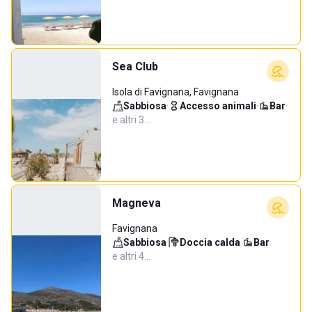
Sea Club
Isola di Favignana, Favignana
Sabbiosa
·
Accesso animali
·
Bar
·
e altri 3…
Magneva
Favignana
Sabbiosa
·
Doccia calda
·
Bar
·
e altri 4…