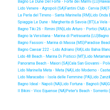
Bagno Le Dune Del Forte - Forte dei Marmi (LU)
Hawaii
Lido Venere - Agropoli (SA)
Fantini Club - Cervia (RA)
T
La Perla del Tirreno - Santa Marinella (RM)
Lido Onda B
Spiaggia Le Dune - Margherita di Savoia (BT)
La Vela -
Bagno Tiki 26 - Rimini (RN)
Lido Arturo - Portici (NA)
Li
Bagno la Versiliana - Marina di Pietrasanta (LU)
Bagno 
Bagno Fassoni - Marina di Massa (MS)
Paradise Beach
Bagno Caesar 222 - Lido Adriano (RA)
Lido Bahia Blanc
Lido 48 Beach - Marina Di Pisticci (MT)
Lido Metamare
Panorama Beach - Maiori (SA)
Cala San Giovanni - Pol
Lido Marinella Meta - Meta (NA)
Lido Moderno - Caste
Lido Maracaibo - Isola delle Femmine (PA)
Lido Zanzi
Bagno Ideal - Napoli (NA)
Lido Fortuna - Bagnoli (NA)
G
Il Bikini - Vico Equense (NA)
Peter's Beach - Sorrento 