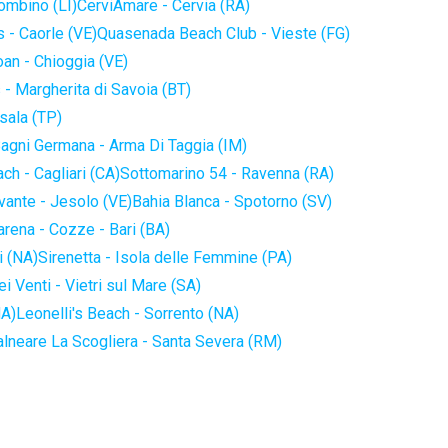
iombino (LI)
CerviAmare - Cervia (RA)
 - Caorle (VE)
Quasenada Beach Club - Vieste (FG)
an - Chioggia (VE)
 - Margherita di Savoia (BT)
sala (TP)
agni Germana - Arma Di Taggia (IM)
ch - Cagliari (CA)
Sottomarino 54 - Ravenna (RA)
vante - Jesolo (VE)
Bahia Blanca - Spotorno (SV)
arena - Cozze - Bari (BA)
i (NA)
Sirenetta - Isola delle Femmine (PA)
i Venti - Vietri sul Mare (SA)
NA)
Leonelli's Beach - Sorrento (NA)
alneare La Scogliera - Santa Severa (RM)