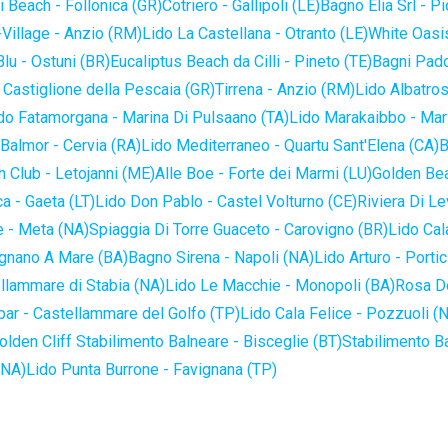
 Beach - Follonica (GR)
Cotriero - Gallipoli (LE)
Bagno Elia Srl - P
-Village - Anzio (RM)
Lido La Castellana - Otranto (LE)
White Oasis
lu - Ostuni (BR)
Eucaliptus Beach da Cilli - Pineto (TE)
Bagni Pado
 Castiglione della Pescaia (GR)
Tirrena - Anzio (RM)
Lido Albatros
do Fatamorgana - Marina Di Pulsaano (TA)
Lido Marakaibbo - Mar
Balmor - Cervia (RA)
Lido Mediterraneo - Quartu Sant'Elena (CA)
B
 Club - Letojanni (ME)
Alle Boe - Forte dei Marmi (LU)
Golden Bea
a - Gaeta (LT)
Lido Don Pablo - Castel Volturno (CE)
Riviera Di Le
 - Meta (NA)
Spiaggia Di Torre Guaceto - Carovigno (BR)
Lido Cal
ignano A Mare (BA)
Bagno Sirena - Napoli (NA)
Lido Arturo - Portic
llammare di Stabia (NA)
Lido Le Macchie - Monopoli (BA)
Rosa De
bar - Castellammare del Golfo (TP)
Lido Cala Felice - Pozzuoli (
olden Cliff Stabilimento Balneare - Bisceglie (BT)
Stabilimento B
(NA)
Lido Punta Burrone - Favignana (TP)