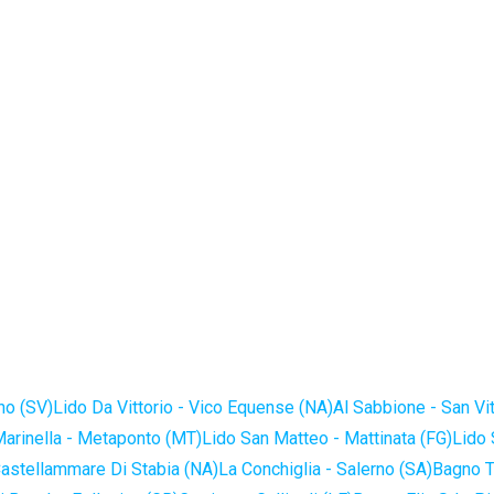
no (SV)
Lido Da Vittorio - Vico Equense (NA)
Al Sabbione - San Vi
Marinella - Metaponto (MT)
Lido San Matteo - Mattinata (FG)
Lido 
astellammare Di Stabia (NA)
La Conchiglia - Salerno (SA)
Bagno T