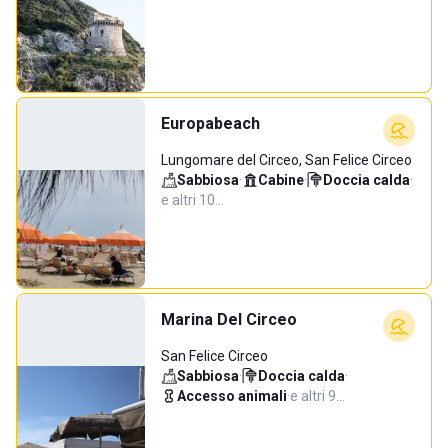
Europabeach
Lungomare del Circeo, San Felice Circeo
Sabbiosa
·
Cabine
·
Doccia calda
·
e altri 10…
Marina Del Circeo
San Felice Circeo
Sabbiosa
·
Doccia calda
·
Accesso animali
·
e altri 9…