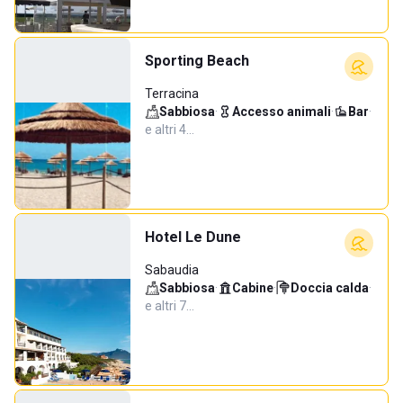
Sporting Beach
Terracina
Sabbiosa
·
Accesso animali
·
Bar
·
e altri 4…
Hotel Le Dune
Sabaudia
Sabbiosa
·
Cabine
·
Doccia calda
·
e altri 7…