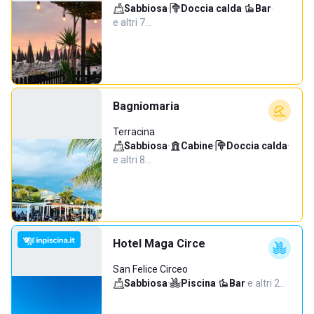
Sabbiosa
·
Doccia calda
·
Bar
·
e altri 7…
Bagniomaria
Terracina
Sabbiosa
·
Cabine
·
Doccia calda
·
e altri 8…
Hotel Maga Circe
San Felice Circeo
Sabbiosa
·
Piscina
·
Bar
·
e altri 2…