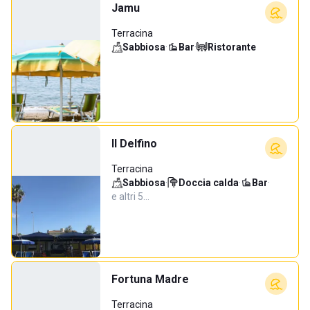
Jamu
Terracina
Sabbiosa
·
Bar
·
Ristorante
Il Delfino
Terracina
Sabbiosa
·
Doccia calda
·
Bar
·
e altri 5…
Fortuna Madre
Terracina