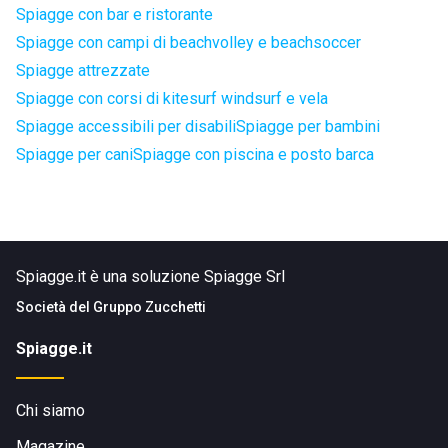
Spiagge con bar e ristorante
Spiagge con campi di beachvolley e beachsoccer
Spiagge attrezzate
Spiagge con corsi di kitesurf windsurf e vela
Spiagge accessibili per disabili
Spiagge per bambini
Spiagge per cani
Spiagge con piscina e posto barca
Spiagge.it è una soluzione Spiagge Srl
Società del
Gruppo Zucchetti
Spiagge.it
Chi siamo
Magazine