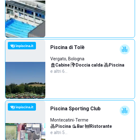
Piscina di Tolè
Vergato, Bologna
Cabine
·
Doccia calda
·
Piscina
·
e altri 6…
Piscina Sporting Club
Montecatini-Terme
Piscina
·
Bar
·
Ristorante
·
e altri 5…