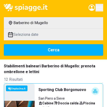
Barberino di Mugello
Seleziona date
Cerca
Stabilimenti balneari Barberino di Mugello: prenota
ombrellone e lettini
12 Risultati
Sporting Club Borgonuovo
San Piero a Sieve
Cabine
·
Doccia calda
·
Piscina
·