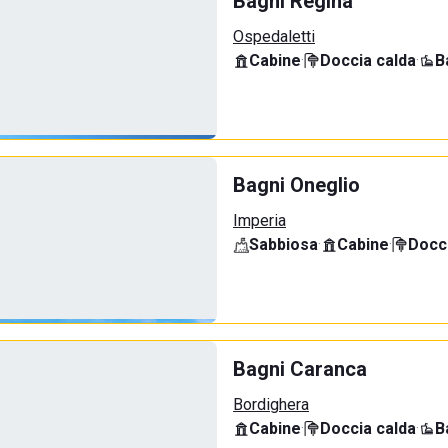
Bagni Regina
Ospedaletti
Cabine
·
Doccia calda
·
B
Bagni Oneglio
Imperia
Sabbiosa
·
Cabine
·
Docci
Bagni Caranca
Bordighera
Cabine
·
Doccia calda
·
B