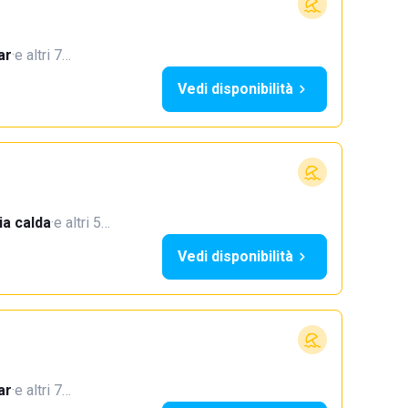
ar
·
e altri 7…
Vedi disponibilità
a calda
·
e altri 5…
Vedi disponibilità
ar
·
e altri 7…