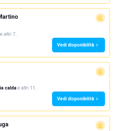
Martino
e altri 7…
Vedi disponibilità
a calda
·
e altri 11…
Vedi disponibilità
uga