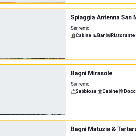
Spiaggia Antenna San 
Sanremo
Cabine
·
Bar
·
Ristorante
·
Bagni Mirasole
Sanremo
Sabbiosa
·
Cabine
·
Docci
Bagni Matuzia & Tartar