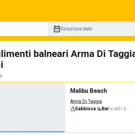
Seleziona date
ilimenti balneari Arma Di Taggi
i
ti
Malibu Beach
Arma Di Taggia
Sabbiosa
·
Bar
·
e altri 4…