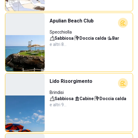
Apulian Beach Club
Specchiolla
Sabbiosa
·
Doccia calda
·
Bar
·
e altri 8…
Lido Risorgimento
Brindisi
Sabbiosa
·
Cabine
·
Doccia calda
·
e altri 9…