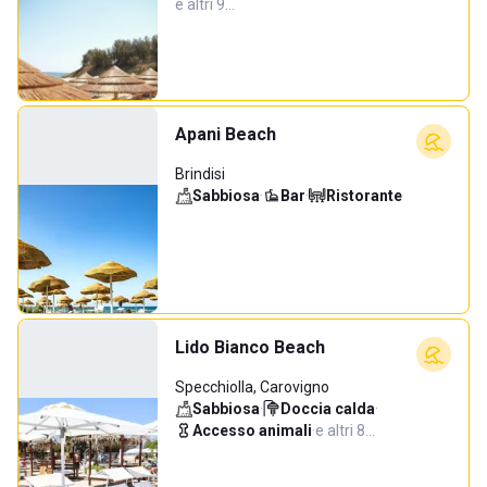
e altri 9…
Apani Beach
Brindisi
Sabbiosa
·
Bar
·
Ristorante
Lido Bianco Beach
Specchiolla, Carovigno
Sabbiosa
·
Doccia calda
·
Accesso animali
·
e altri 8…