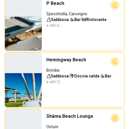
P Beach
Specchiolla, Carovigno
Sabbiosa
·
Bar
·
Ristorante
·
e altri 6…
Hemingway Beach
Brindisi
Sabbiosa
·
Doccia calda
·
Bar
·
e altri 3…
Shäma Beach Lounge
Ostuni