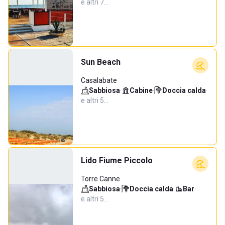
e altri 7…
Sun Beach
Casalabate
Sabbiosa
·
Cabine
·
Doccia calda
·
e altri 5…
Lido Fiume Piccolo
Torre Canne
Sabbiosa
·
Doccia calda
·
Bar
·
e altri 5…