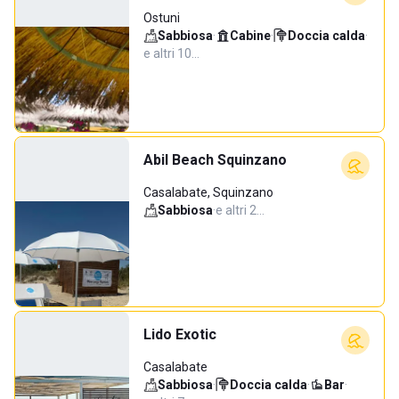
Ostuni
Sabbiosa
·
Cabine
·
Doccia calda
·
e altri 10…
Abil Beach Squinzano
Casalabate, Squinzano
Sabbiosa
·
e altri 2…
Lido Exotic
Casalabate
Sabbiosa
·
Doccia calda
·
Bar
·